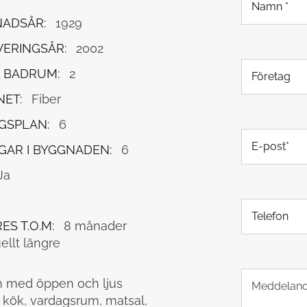
a
ADSÅR:
1929
m
n
ERINGSÅR:
2002
*
F
 BADRUM:
2
ö
r
NET:
Fiber
e
t
GSPLAN:
6
E
a
GAR I BYGGNADEN:
6
-
g
p
Ja
o
s
T
t
e
*
ES T.O.M:
8 månader
l
ellt längre
e
f
T
o
m med öppen och ljus
e
n
 kök, vardagsrum, matsal,
x