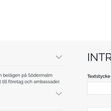
INT
m belägen på Södermalm
Textstycke
till företag och ambassader.
N