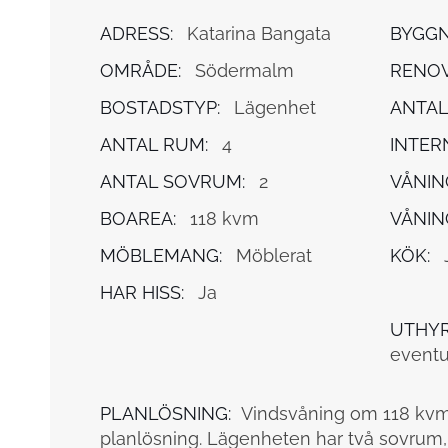
ADRESS:
Katarina Bangata
BYGGN
OMRÅDE:
Södermalm
RENOV
BOSTADSTYP:
Lägenhet
ANTAL
ANTAL RUM:
4
INTER
ANTAL SOVRUM:
2
VÅNIN
BOAREA:
118 kvm
VÅNIN
MÖBLEMANG:
Möblerat
KÖK:
HAR HISS:
Ja
UTHYR
eventu
PLANLÖSNING:
Vindsvåning om 118 kv
planlösning. Lägenheten har två sovrum,