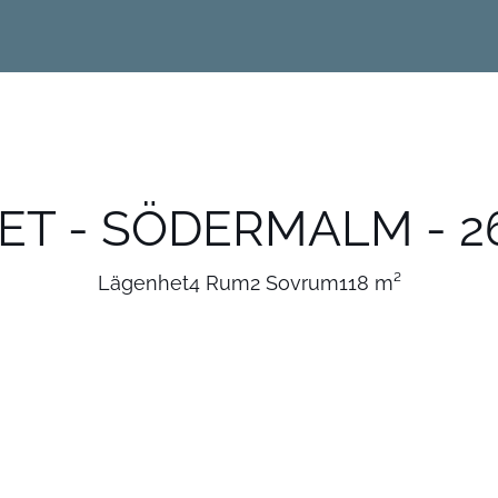
T - SÖDERMALM - 2
Lägenhet
4 Rum
2 Sovrum
118 m²