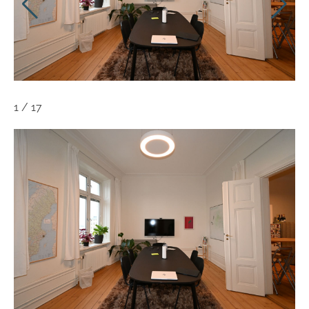
1
/
17