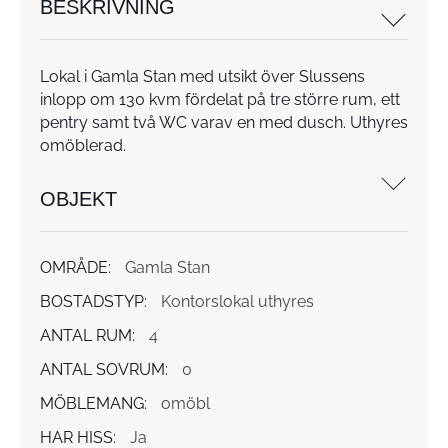
BESKRIVNING
Lokal i Gamla Stan med utsikt över Slussens
inlopp om 130 kvm fördelat på tre större rum, ett
pentry samt två WC varav en med dusch. Uthyres
omöblerad.
OBJEKT
OMRÅDE:
Gamla Stan
BOSTADSTYP:
Kontorslokal uthyres
ANTAL RUM:
4
ANTAL SOVRUM:
0
MÖBLEMANG:
omöbl
HAR HISS:
Ja