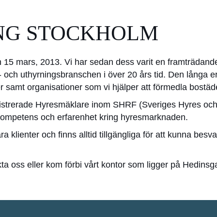
ING STOCKHOLM
n 15 mars, 2013. Vi har sedan dess varit en framträdan
 och uthyrningsbranschen i över 20 års tid. Den långa er
amt organisationer som vi hjälper att förmedla bostäder 
egistrerade Hyresmäklare inom SHRF (Sveriges Hyres och
kompetens och erfarenhet kring hyresmarknaden.
lienter och finns alltid tillgängliga för att kunna besva
kta oss eller kom förbi vårt kontor som ligger på Hedins