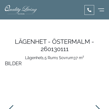
LÄGENHET - ÖSTERMALM -
260130111
Lägenhet
1,5 Rum
1 Sovrum
37 m²
BILDER