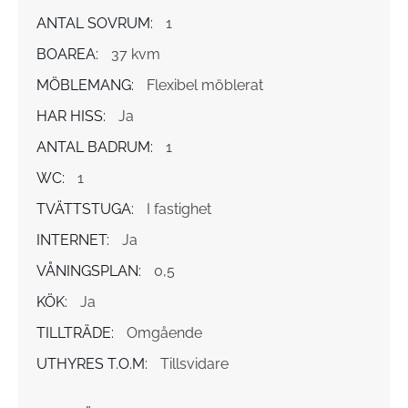
ANTAL SOVRUM:
1
BOAREA:
37 kvm
MÖBLEMANG:
Flexibel möblerat
HAR HISS:
Ja
ANTAL BADRUM:
1
WC:
1
TVÄTTSTUGA:
I fastighet
INTERNET:
Ja
VÅNINGSPLAN:
0,5
KÖK:
Ja
TILLTRÄDE:
Omgående
UTHYRES T.O.M:
Tillsvidare