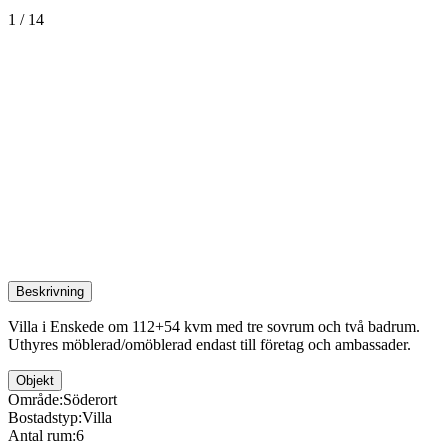
1
/
14
Beskrivning
Villa i Enskede om 112+54 kvm med tre sovrum och två badrum.
Uthyres möblerad/omöblerad endast till företag och ambassader.
Objekt
Område:
Söderort
Bostadstyp:
Villa
Antal rum:
6