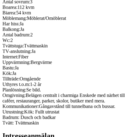
Antal sovrum:
3
Boarea:
112 kvm
Biarea:
54 kvm
Möblemang:
Möblerat/Omöblerat
Har hiss:
Ja
Balkong:
Ja
Antal badrum:
2
Wc:
2
Tvättstuga:
Tvättmaskin
TV-anslutning:
Ja
Internet:
Fiber
Uppvärmning:
Bergvärme
Bastu:
Ja
Kök:
Ja
Tillträde:
Omgående
Uthyres t.o.m:
1-2 år
Planlösning:
Se bild.
Omgivning:
Belägen centralt i charmiga Enskede med närhet till
caféer, restauranger, parker, skolor, butiker med mera.
Kommunikationer:
Gångavstånd till tunnelbana och bussar.
Utrustning:
Kök: Fullt utrustat
Badrum: Dusch och badkar
Tvätt: Tvättmaskin
Intresseanmälan