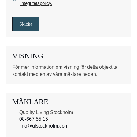
r
integritetspolicy.
y
s
s
Skicka
r
u
t
o
VISNING
r
*
För mer information om visning för detta objekt ta
kontakt med en av våra mäklare nedan.
MÄKLARE
Quality Living Stockholm
08-667 55 15
info@qlstockholm.com