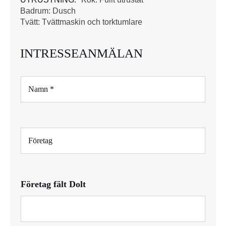
Badrum: Dusch
Tvätt: Tvättmaskin och torktumlare
INTRESSEANMÄLAN
N
a
m
n
*
F
ö
r
e
t
Företag fält Dolt
a
g