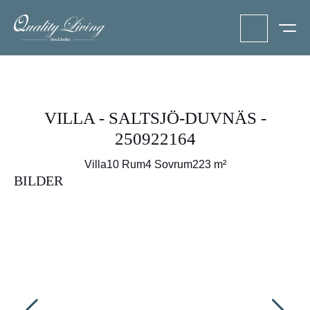
VILLA - SALTSJÖ-DUVNÄS -
250922164
Villa
10 Rum
4 Sovrum
223 m²
BILDER