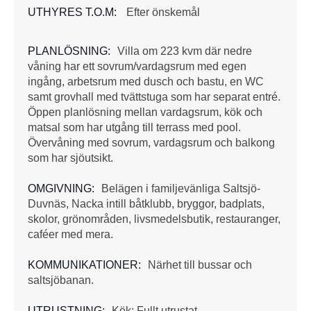
UTHYRES T.O.M:
Efter önskemål
PLANLÖSNING:
Villa om 223 kvm där nedre
våning har ett sovrum/vardagsrum med egen
ingång, arbetsrum med dusch och bastu, en WC
samt grovhall med tvättstuga som har separat entré.
Öppen planlösning mellan vardagsrum, kök och
matsal som har utgång till terrass med pool.
Övervåning med sovrum, vardagsrum och balkong
som har sjöutsikt.
OMGIVNING:
Belägen i familjevänliga Saltsjö-
Duvnäs, Nacka intill båtklubb, bryggor, badplats,
skolor, grönområden, livsmedelsbutik, restauranger,
caféer med mera.
KOMMUNIKATIONER:
Närhet till bussar och
saltsjöbanan.
UTRUSTNING:
Kök: Fullt utrustat