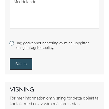
e
n
x
t
s
t
y
c
k
K
Jag godkänner hantering av mina uppgifter
e
r
enligt
integritetspolicy.
y
s
s
Skicka
r
u
t
o
VISNING
r
*
För mer information om visning för detta objekt ta
kontakt med en av våra mäklare nedan.