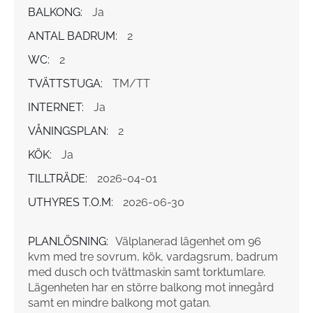
BALKONG:
Ja
ANTAL BADRUM:
2
WC:
2
TVÄTTSTUGA:
TM/TT
INTERNET:
Ja
VÅNINGSPLAN:
2
KÖK:
Ja
TILLTRÄDE:
2026-04-01
UTHYRES T.O.M:
2026-06-30
PLANLÖSNING:
Välplanerad lägenhet om 96
kvm med tre sovrum, kök, vardagsrum, badrum
med dusch och tvättmaskin samt torktumlare.
Lägenheten har en större balkong mot innegård
samt en mindre balkong mot gatan.