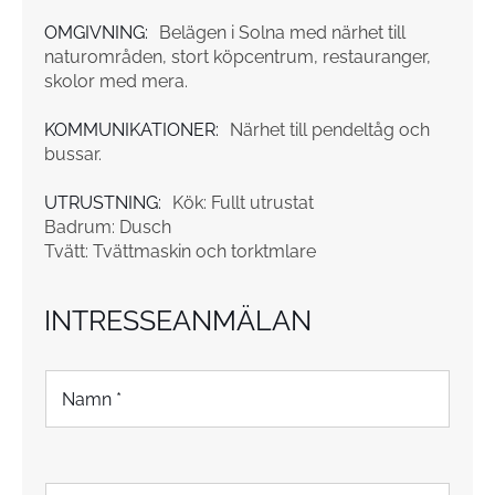
OMGIVNING:
Belägen i Solna med närhet till
naturområden, stort köpcentrum, restauranger,
skolor med mera.
KOMMUNIKATIONER:
Närhet till pendeltåg och
bussar.
UTRUSTNING:
Kök: Fullt utrustat
Badrum: Dusch
Tvätt: Tvättmaskin och torktmlare
INTRESSEANMÄLAN
N
a
m
n
*
F