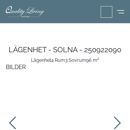
LÄGENHET - SOLNA - 250922090
Lägenhet
4 Rum
3 Sovrum
96 m²
BILDER