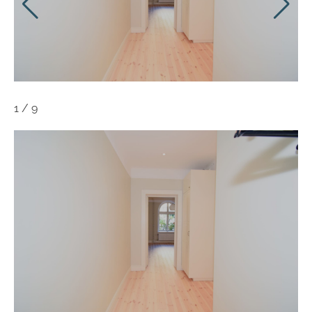
1
/
9