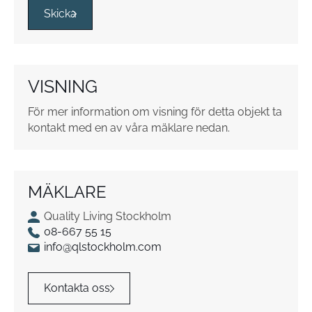
s
Skicka
r
u
t
o
VISNING
r
*
För mer information om visning för detta objekt ta
kontakt med en av våra mäklare nedan.
MÄKLARE
Quality Living Stockholm
08-667 55 15
info@qlstockholm.com
Kontakta oss