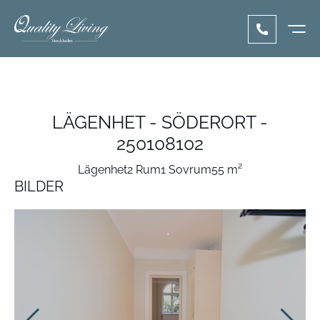
LÄGENHET - SÖDERORT -
250108102
Lägenhet
2 Rum
1 Sovrum
55 m²
BILDER