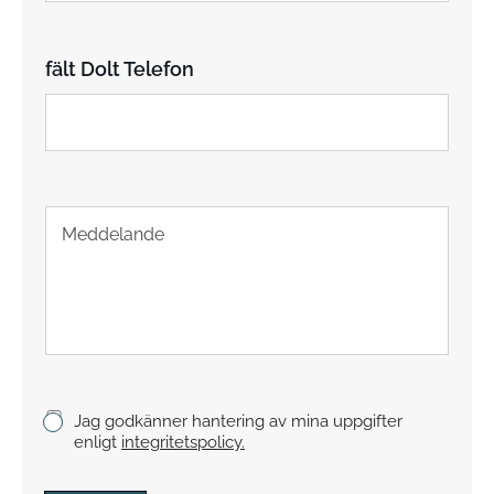
l
e
f
fält Dolt Telefon
o
n
T
e
x
t
s
t
y
c
k
K
Jag godkänner hantering av mina uppgifter
e
r
enligt
integritetspolicy.
y
s