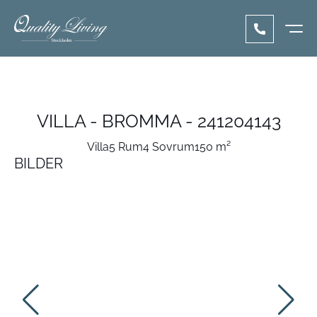
VILLA - BROMMA - 241204143
Villa
5 Rum
4 Sovrum
150 m²
BILDER