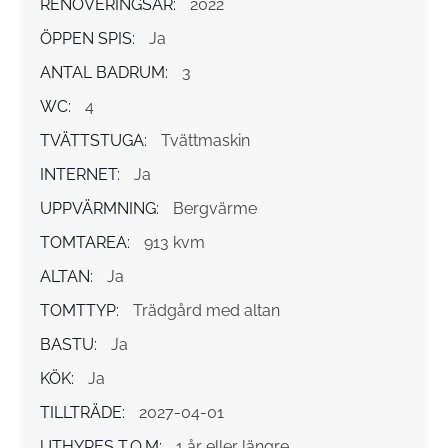
RENOVERINGSÅR:
2022
ÖPPEN SPIS:
Ja
ANTAL BADRUM:
3
WC:
4
TVÄTTSTUGA:
Tvättmaskin
INTERNET:
Ja
UPPVÄRMNING:
Bergvärme
TOMTAREA:
913 kvm
ALTAN:
Ja
TOMTTYP:
Trädgård med altan
BASTU:
Ja
KÖK:
Ja
TILLTRÄDE:
2027-04-01
UTHYRES T.O.M:
1 år eller längre