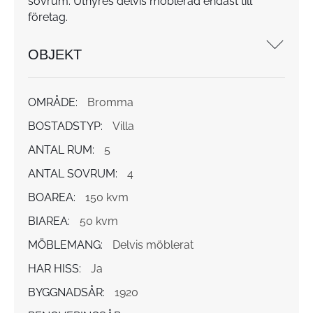
sovrum. Uthyres delvis möblerad endast till
företag.
OBJEKT
OMRÅDE:
Bromma
BOSTADSTYP:
Villa
ANTAL RUM:
5
ANTAL SOVRUM:
4
BOAREA:
150 kvm
BIAREA:
50 kvm
MÖBLEMANG:
Delvis möblerat
HAR HISS:
Ja
BYGGNADSÅR:
1920