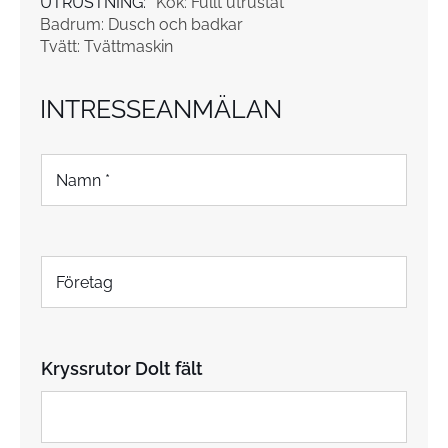
UTRUSTNING:
Kök: Fullt utrustat
Badrum: Dusch och badkar
Tvätt: Tvättmaskin
INTRESSEANMÄLAN
N
a
m
n
*
F
ö
r
e
t
Kryssrutor Dolt fält
a
g