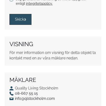
r
enligt
integritetspolicy.
y
s
s
Skicka
r
u
t
o
VISNING
r
*
För mer information om visning för detta objekt ta
kontakt med en av våra mäklare nedan.
MÄKLARE
Quality Living Stockholm
08-667 55 15
info@qlstockholm.com