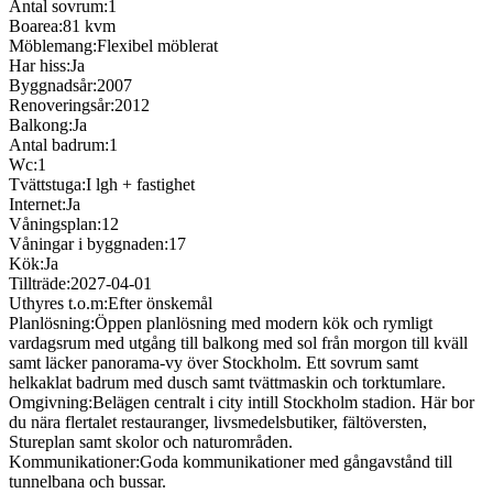
Antal sovrum:
1
Boarea:
81 kvm
Möblemang:
Flexibel möblerat
Har hiss:
Ja
Byggnadsår:
2007
Renoveringsår:
2012
Balkong:
Ja
Antal badrum:
1
Wc:
1
Tvättstuga:
I lgh + fastighet
Internet:
Ja
Våningsplan:
12
Våningar i byggnaden:
17
Kök:
Ja
Tillträde:
2027-04-01
Uthyres t.o.m:
Efter önskemål
Planlösning:
Öppen planlösning med modern kök och rymligt
vardagsrum med utgång till balkong med sol från morgon till kväll
samt läcker panorama-vy över Stockholm. Ett sovrum samt
helkaklat badrum med dusch samt tvättmaskin och torktumlare.
Omgivning:
Belägen centralt i city intill Stockholm stadion. Här bor
du nära flertalet restauranger, livsmedelsbutiker, fältöversten,
Stureplan samt skolor och naturområden.
Kommunikationer:
Goda kommunikationer med gångavstånd till
tunnelbana och bussar.