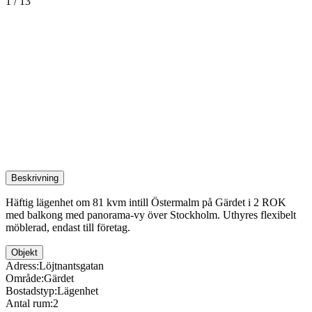
1
/
13
Beskrivning
Häftig lägenhet om 81 kvm intill Östermalm på Gärdet i 2 ROK
med balkong med panorama-vy över Stockholm. Uthyres flexibelt
möblerad, endast till företag.
Objekt
Adress:
Löjtnantsgatan
Område:
Gärdet
Bostadstyp:
Lägenhet
Antal rum:
2