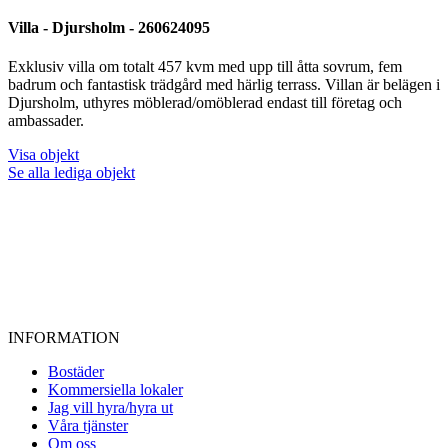
Villa - Djursholm - 260624095
Exklusiv villa om totalt 457 kvm med upp till åtta sovrum, fem
badrum och fantastisk trädgård med härlig terrass. Villan är belägen i
Djursholm, uthyres möblerad/omöblerad endast till företag och
ambassader.
Visa objekt
Se alla lediga objekt
INFORMATION
Bostäder
Kommersiella lokaler
Jag vill hyra/hyra ut
Våra tjänster
Om oss