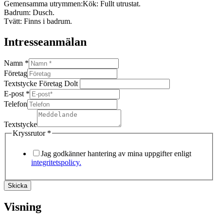
Gemensamma utrymmen:
Kök: Fullt utrustat.
Badrum: Dusch.
Tvätt: Finns i badrum.
Intresseanmälan
Namn
*
Företag
Textstycke Företag Dolt
E-post
*
Telefon
Textstycke
Kryssrutor
*
Jag godkänner hantering av mina uppgifter enligt
integritetspolicy.
Skicka
Visning