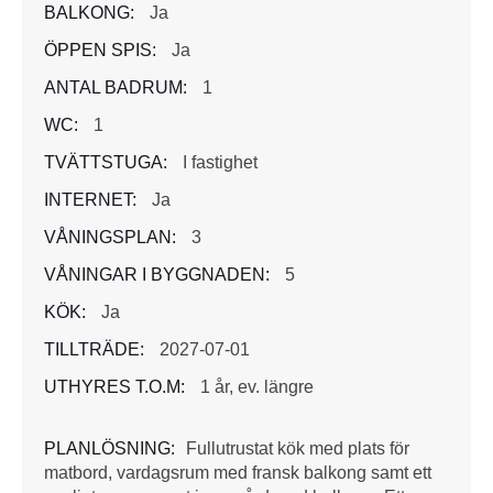
BALKONG:
Ja
ÖPPEN SPIS:
Ja
ANTAL BADRUM:
1
WC:
1
TVÄTTSTUGA:
I fastighet
INTERNET:
Ja
VÅNINGSPLAN:
3
VÅNINGAR I BYGGNADEN:
5
KÖK:
Ja
TILLTRÄDE:
2027-07-01
UTHYRES T.O.M:
1 år, ev. längre
PLANLÖSNING:
Fullutrustat kök med plats för
matbord, vardagsrum med fransk balkong samt ett