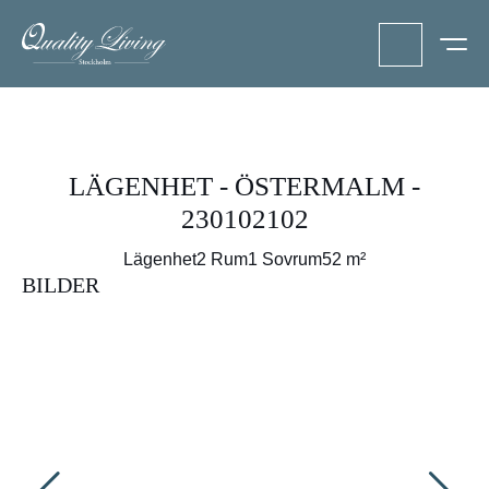
LÄGENHET - ÖSTERMALM -
230102102
Lägenhet
2 Rum
1 Sovrum
52 m²
BILDER