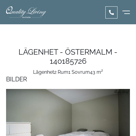
LÄGENHET - ÖSTERMALM -
140185726
Lägenhet
2 Rum
1 Sovrum
43 m²
BILDER