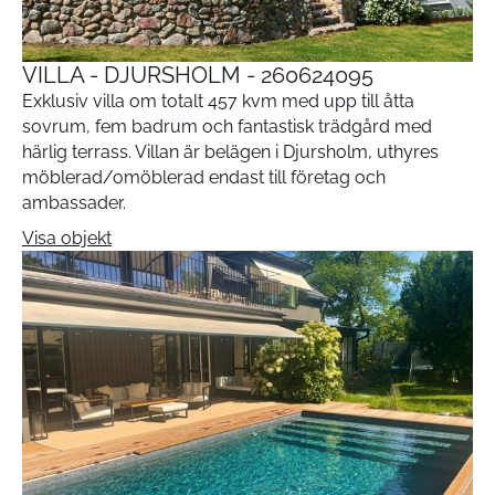
VILLA - DJURSHOLM - 260624095
Exklusiv villa om totalt 457 kvm med upp till åtta
sovrum, fem badrum och fantastisk trädgård med
härlig terrass. Villan är belägen i Djursholm, uthyres
möblerad/omöblerad endast till företag och
ambassader.
Visa objekt