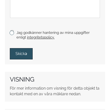
t
s
t
y
c
k
K
Jag godkänner hantering av mina uppgifter
e
r
enligt
integritetspolicy.
y
s
s
Skicka
r
u
t
o
VISNING
r
*
För mer information om visning för detta objekt ta
kontakt med en av våra mäklare nedan.