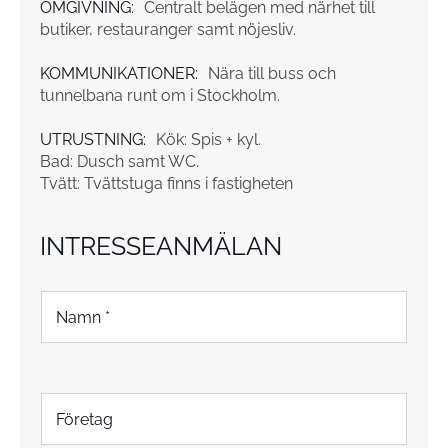
OMGIVNING:
Centralt belägen med närhet till
butiker, restauranger samt nöjesliv.
KOMMUNIKATIONER:
Nära till buss och
tunnelbana runt om i Stockholm.
UTRUSTNING:
Kök: Spis + kyl.
Bad: Dusch samt WC.
Tvätt: Tvättstuga finns i fastigheten
INTRESSEANMÄLAN
N
a
m
n
*
F
ö
r