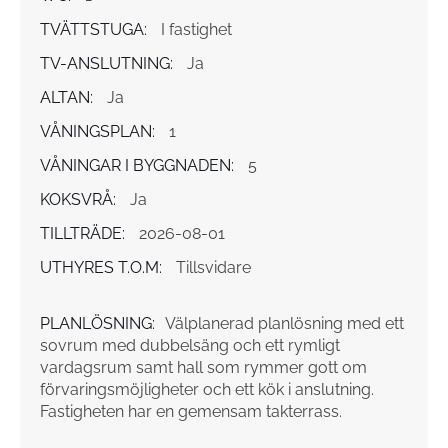
TVÄTTSTUGA:
I fastighet
TV-ANSLUTNING:
Ja
ALTAN:
Ja
VÅNINGSPLAN:
1
VÅNINGAR I BYGGNADEN:
5
KOKSVRÅ:
Ja
TILLTRÄDE:
2026-08-01
UTHYRES T.O.M:
Tillsvidare
PLANLÖSNING:
Välplanerad planlösning med ett
sovrum med dubbelsäng och ett rymligt
vardagsrum samt hall som rymmer gott om
förvaringsmöjligheter och ett kök i anslutning.
Fastigheten har en gemensam takterrass.