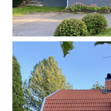
1
/
14