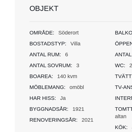
OBJEKT
OMRÅDE:
Söderort
BALKO
BOSTADSTYP:
Villa
ÖPPEN
ANTAL RUM:
6
ANTAL
ANTAL SOVRUM:
3
WC:
BOAREA:
140 kvm
TVÄTT
MÖBLEMANG:
omöbl
TV-AN
HAR HISS:
Ja
INTER
BYGGNADSÅR:
1921
TOMTT
altan
RENOVERINGSÅR:
2021
KÖK: