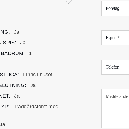
F
ö
r
e
t
NG:
Ja
E
a
-
g
 SPIS:
Ja
p
o
 BADRUM:
1
s
T
t
2
e
*
l
STUGA:
Finns i huset
e
SLUTNING:
Ja
f
T
o
NET:
Ja
e
n
x
YP:
Trädgårdstomt med
t
s
t
Ja
y