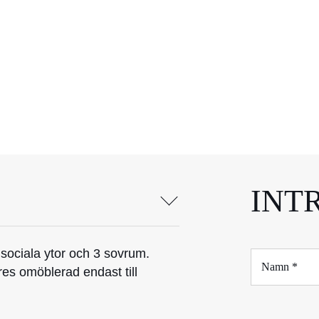
INT
sociala ytor och 3 sovrum.
N
a
hyres omöblerad endast till
m
n
*