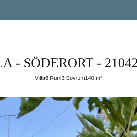
A - SÖDERORT - 2104
Villa
6 Rum
3 Sovrum
140 m²