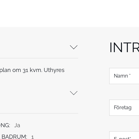
INT
laplan om 31 kvm. Uthyres
N
a
m
n
*
F
ö
r
e
NG:
Ja
t
E
a
 BADRUM:
1