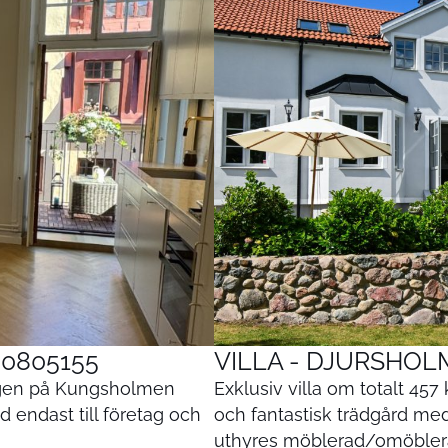
0805155
VILLA - DJURSHOLM
ägen på Kungsholmen
Exklusiv villa om totalt 45
endast till företag och
och fantastisk trädgård med 
uthyres möblerad/omöblerad