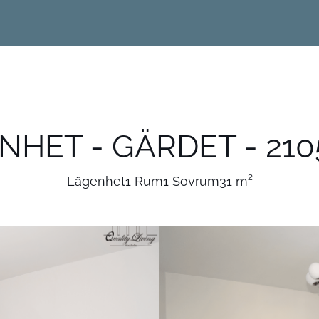
NHET - GÄRDET - 2105
Lägenhet
1 Rum
1 Sovrum
31 m²