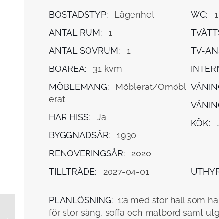
BOSTADSTYP:
Lägenhet
WC:
1
ANTAL RUM:
1
TVÄTT
ANTAL SOVRUM:
1
TV-AN
BOAREA:
31 kvm
INTER
MÖBLEMANG:
Möblerat/Omöbl
VÅNIN
erat
VÅNIN
HAR HISS:
Ja
KÖK:
BYGGNADSÅR:
1930
RENOVERINGSÅR:
2020
TILLTRÄDE:
2027-04-01
UTHYR
PLANLÖSNING:
1:a med stor hall som ha
för stor säng, soffa och matbord samt utg