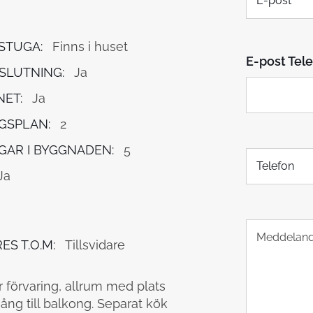
-
g
p
o
STUGA:
Finns i huset
s
E-post Tele
t
SLUTNING:
Ja
*
NET:
Ja
GSPLAN:
2
GAR I BYGGNADEN:
5
T
e
Ja
l
e
f
T
o
e
n
ES T.O.M:
Tillsvidare
x
t
s
r förvaring, allrum med plats
t
ång till balkong. Separat kök