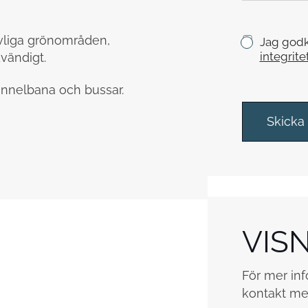
y
c
k
evliga grönområden,
K
Jag godk
e
r
integrite
vändigt.
y
s
unnelbana och bussar.
s
r
Skicka
u
t
o
r
*
VIS
För mer inf
kontakt me