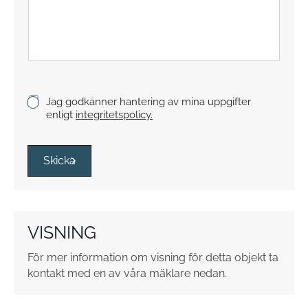
x
t
s
t
y
c
k
K
Jag godkänner hantering av mina uppgifter
e
r
enligt
integritetspolicy.
y
s
s
Skicka
r
u
t
o
VISNING
r
*
För mer information om visning för detta objekt ta
kontakt med en av våra mäklare nedan.