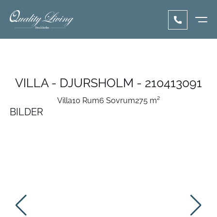
VILLA - DJURSHOLM - 210413091
Villa
10 Rum
6 Sovrum
275 m²
BILDER