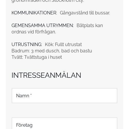
grönområden och Stockholm city.
KOMMUNIKATIONER:
Gångavstånd till bussar.
GEMENSAMMA UTRYMMEN:
Båtplats kan
ordnas vid förfrågan.
UTRUSTNING:
Kök: Fullt utrustat
Badrum: 3 med dusch, bad och bastu
Tvätt: Tvättstuga i huset
INTRESSEANMÄLAN
N
a
m
n
*
F
ö