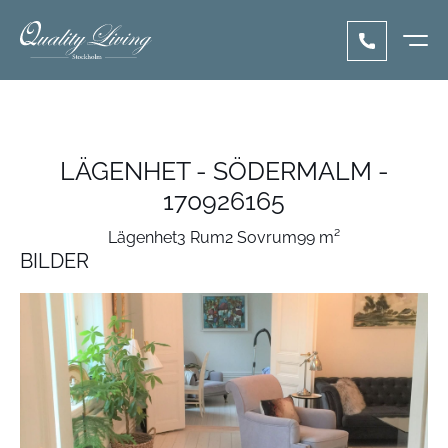
LÄGENHET - SÖDERMALM -
170926165
Lägenhet
3 Rum
2 Sovrum
99 m²
BILDER