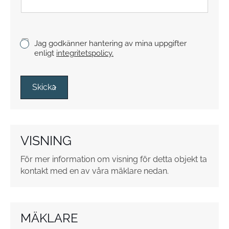
t
y
c
k
K
Jag godkänner hantering av mina uppgifter
e
r
enligt
integritetspolicy.
y
s
s
Skicka
r
u
t
o
VISNING
r
*
För mer information om visning för detta objekt ta
kontakt med en av våra mäklare nedan.
MÄKLARE