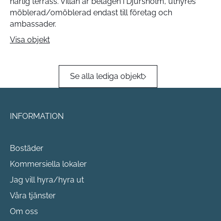
härlig terrass. Villan är belägen i Djursholm, uthyres
möblerad/omöblerad endast till företag och
ambassader.
Visa objekt
Se alla lediga objekt
INFORMATION
Bostäder
Kommersiella lokaler
Jag vill hyra/hyra ut
Våra tjänster
Om oss