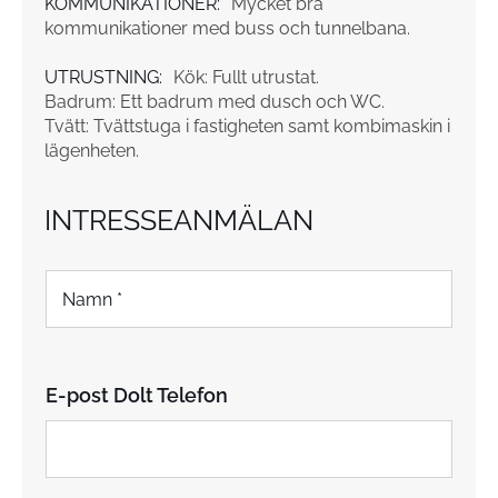
KOMMUNIKATIONER:
Mycket bra
kommunikationer med buss och tunnelbana.
UTRUSTNING:
Kök: Fullt utrustat.
Badrum: Ett badrum med dusch och WC.
Tvätt: Tvättstuga i fastigheten samt kombimaskin i
lägenheten.
INTRESSEANMÄLAN
N
a
m
n
*
E-post Dolt Telefon