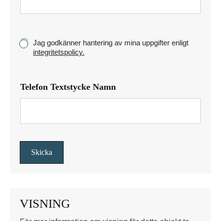
t
y
c
k
K
Jag godkänner hantering av mina uppgifter enligt
e
r
integritetspolicy.
y
s
s
Telefon Textstycke Namn
r
u
t
o
r
*
Skicka
VISNING