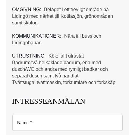
OMGIVNING:
Beläget i ett trevligt område på
Lidingö med närhet till Kottlasjön, grönområden
samt skolor.
KOMMUNIKATIONER:
Nära till buss och
Lidingöbanan.
UTRUSTNING:
Kök: fullt utrustat
Badrum: två helkaklade badrum, ena med
dusch/WC och andra med rymligt badkar och
separat dusch samt två handfat.
Tvättstuga: tvättmaskin, torktumlare och torkskåp
INTRESSEANMÄLAN
N
a
m