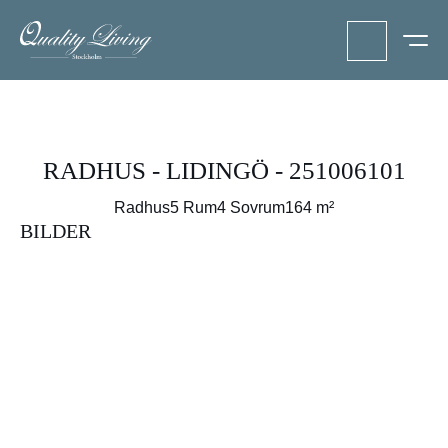
RADHUS - LIDINGÖ - 251006101
Radhus
5 Rum
4 Sovrum
164 m²
BILDER