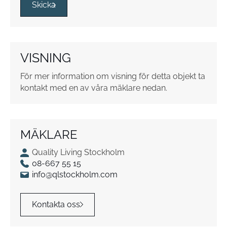
s
Skicka
r
u
t
o
VISNING
r
*
För mer information om visning för detta objekt ta
kontakt med en av våra mäklare nedan.
MÄKLARE
Quality Living Stockholm
08-667 55 15
info@qlstockholm.com
Kontakta oss