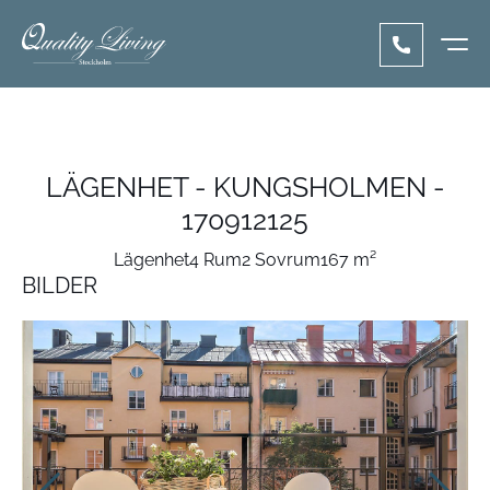
LÄGENHET - KUNGSHOLMEN -
170912125
Lägenhet
4 Rum
2 Sovrum
167 m²
BILDER