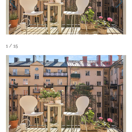
1
/
15