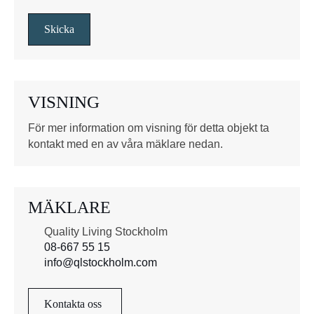
s
s
Skicka
r
u
t
o
VISNING
r
*
För mer information om visning för detta objekt ta
kontakt med en av våra mäklare nedan.
MÄKLARE
Quality Living Stockholm
08-667 55 15
info@qlstockholm.com
Kontakta oss