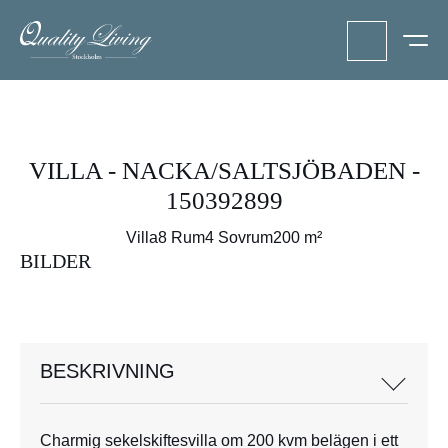
VILLA - NACKA/SALTSJÖBADEN -
150392899
Villa
8 Rum
4 Sovrum
200 m²
BILDER
BESKRIVNING
Charmig sekelskiftesvilla om 200 kvm belägen i ett