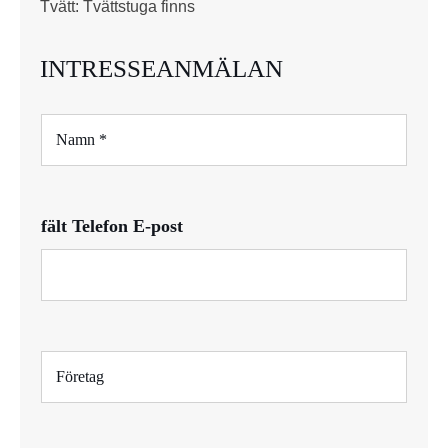
Tvätt: Tvättstuga finns
INTRESSEANMÄLAN
N
a
m
n
*
fält Telefon E-post
F
ö
r
e
t