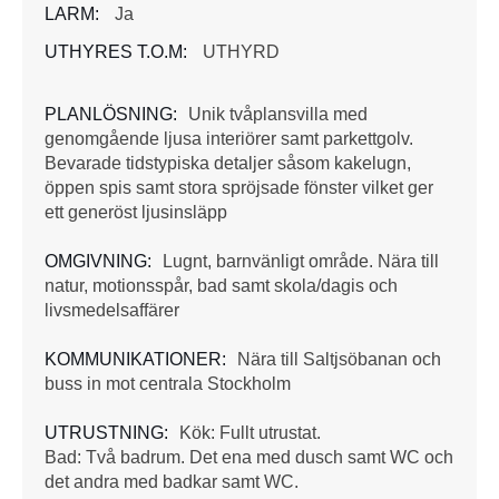
LARM:
Ja
UTHYRES T.O.M:
UTHYRD
PLANLÖSNING:
Unik tvåplansvilla med
genomgående ljusa interiörer samt parkettgolv.
Bevarade tidstypiska detaljer såsom kakelugn,
öppen spis samt stora spröjsade fönster vilket ger
ett generöst ljusinsläpp
OMGIVNING:
Lugnt, barnvänligt område. Nära till
natur, motionsspår, bad samt skola/dagis och
livsmedelsaffärer
KOMMUNIKATIONER:
Nära till Saltjsöbanan och
buss in mot centrala Stockholm
UTRUSTNING:
Kök: Fullt utrustat.
Bad: Två badrum. Det ena med dusch samt WC och
det andra med badkar samt WC.