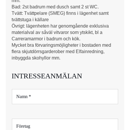
mm.
Bad: 2st badrum med dusch samt 2 st WC.
Tvätt: Tvättpelare (SMEG) finns i lägenhet samt
tvättstuga i källare
Övrigt: lägenheten har genomgående exklusiva
materialval av såväl vitvaror som ytskikt, bl a
Carreramarmor i badrum och kök.
Mycket bra förvaringsmöjligheter i bostaden med
flera skjutdörrsgarderober med Elfainredning,
inbyggda skohyllor mm.
INTRESSEANMÄLAN
N
a
m
n
*
F
ö