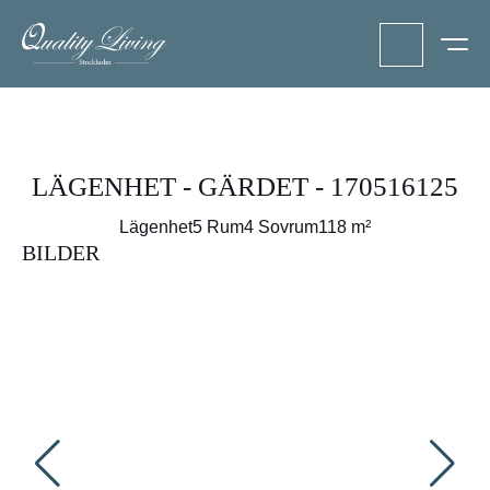
LÄGENHET - GÄRDET - 170516125
Lägenhet
5 Rum
4 Sovrum
118 m²
BILDER