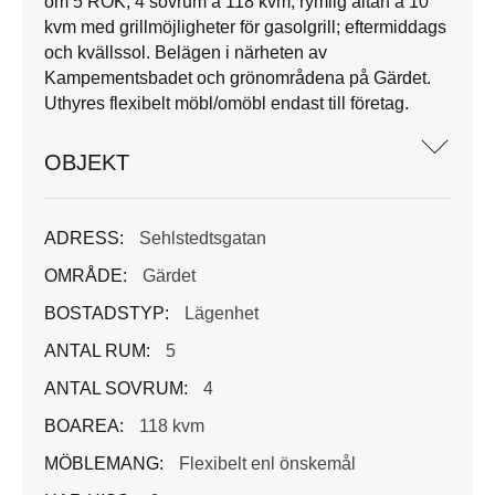
om 5 ROK, 4 sovrum á 118 kvm, rymlig altan á 10
kvm med grillmöjligheter för gasolgrill; eftermiddags
och kvällssol. Belägen i närheten av
Kampementsbadet och grönområdena på Gärdet.
Uthyres flexibelt möbl/omöbl endast till företag.
OBJEKT
ADRESS:
Sehlstedtsgatan
OMRÅDE:
Gärdet
BOSTADSTYP:
Lägenhet
ANTAL RUM:
5
ANTAL SOVRUM:
4
BOAREA:
118 kvm
MÖBLEMANG:
Flexibelt enl önskemål