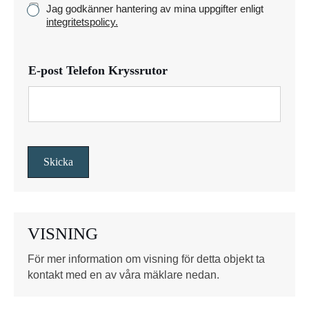
K
Jag godkänner hantering av mina uppgifter enligt
e
r
integritetspolicy.
y
s
s
E-post Telefon Kryssrutor
r
u
t
o
r
*
Skicka
VISNING
För mer information om visning för detta objekt ta
kontakt med en av våra mäklare nedan.