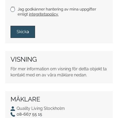
K
Jag godkänner hantering av mina uppgifter
r
enligt
integritetspolicy.
y
s
s
Skicka
r
u
t
o
VISNING
r
*
För mer information om visning för detta objekt ta
kontakt med en av våra mäklare nedan.
MÄKLARE
Quality Living Stockholm
08-667 55 15