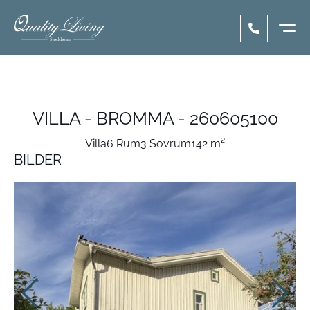
VILLA - BROMMA - 260605100
Villa
6 Rum
3 Sovrum
142 m²
BILDER