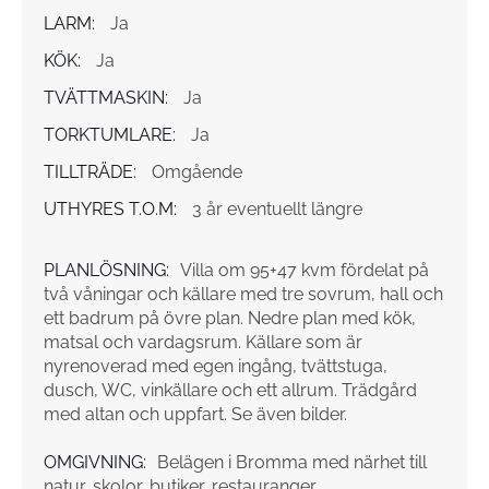
LARM:
Ja
KÖK:
Ja
TVÄTTMASKIN:
Ja
TORKTUMLARE:
Ja
TILLTRÄDE:
Omgående
UTHYRES T.O.M:
3 år eventuellt längre
PLANLÖSNING:
Villa om 95+47 kvm fördelat på
två våningar och källare med tre sovrum, hall och
ett badrum på övre plan. Nedre plan med kök,
matsal och vardagsrum. Källare som är
nyrenoverad med egen ingång, tvättstuga,
dusch, WC, vinkällare och ett allrum. Trädgård
med altan och uppfart. Se även bilder.
OMGIVNING:
Belägen i Bromma med närhet till
natur, skolor, butiker, restauranger,