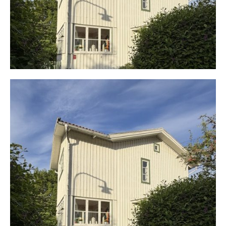
1
/
20