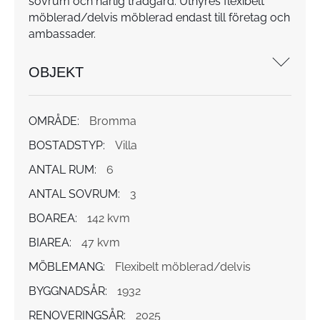
sovrum och härlig trädgård. Uthyres flexibelt
möblerad/delvis möblerad endast till företag och
ambassader.
OBJEKT
OMRÅDE:
Bromma
BOSTADSTYP:
Villa
ANTAL RUM:
6
ANTAL SOVRUM:
3
BOAREA:
142 kvm
BIAREA:
47 kvm
MÖBLEMANG:
Flexibelt möblerad/delvis
BYGGNADSÅR:
1932
RENOVERINGSÅR:
2025