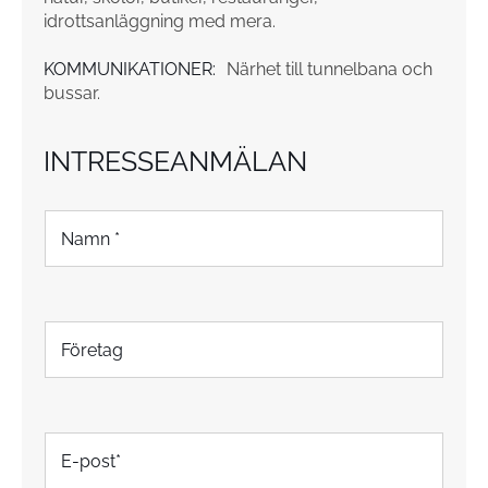
idrottsanläggning med mera.
KOMMUNIKATIONER:
Närhet till tunnelbana och
bussar.
INTRESSEANMÄLAN
N
a
m
n
*
F
ö
r
e
t
E
a
-
g