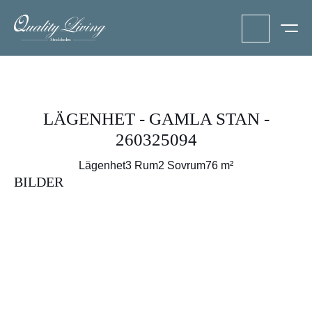
LÄGENHET - GAMLA STAN -
260325094
Lägenhet
3 Rum
2 Sovrum
76 m²
BILDER