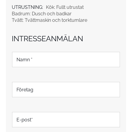
UTRUSTNING:
Kök: Fullt utrustat
Badrum: Dusch och badkar
Tvätt: Tvättmaskin och torktumlare
INTRESSEANMÄLAN
N
a
m
n
*
F
ö
r
e
t
E
a
-
g
p