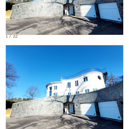
1
/
22