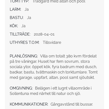
TOMTTYP:
Trädgård med altan och pool
LARM:
Ja
BASTU:
Ja
KÖK:
Ja
TILLTRÄDE:
2028-04-01
UTHYRES T.O.M:
Tillsvidare
PLANLÖSNING:
Villa om totalt 380 kvm fördelat
på tre våningar. Huset har fem sovrum, stora
sociala ytor, öppet kök, fyra badrum med dusch,
badkar, bastu, tvättmaskin och torktumlare. Tomt
med garage, uppfart, altan, pool samt sjöutsikt.
OMGIVNING:
Belägen i ett lugnt villaområde i
Sollentuna med närhet till natur och sjö.
KOMMUNIKATIONER:
Gångavstånd till bussar.