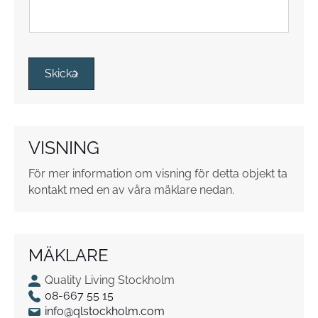
u
t
o
r
*
Skicka
VISNING
För mer information om visning för detta objekt ta
kontakt med en av våra mäklare nedan.
MÄKLARE
Quality Living Stockholm
08-667 55 15
info@qlstockholm.com