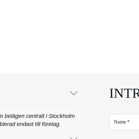
INT
m belägen centralt i Stockholm
N
a
lerad endast till företag.
m
n