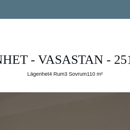
HET - VASASTAN - 251
Lägenhet
4 Rum
3 Sovrum
110 m²