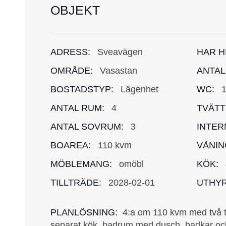
OBJEKT
ADRESS:
Sveavägen
HAR H
OMRÅDE:
Vasastan
ANTAL
BOSTADSTYP:
Lägenhet
WC:
ANTAL RUM:
4
TVÄTT
ANTAL SOVRUM:
3
INTER
BOAREA:
110 kvm
VÅNIN
MÖBLEMANG:
omöbl
KÖK:
TILLTRÄDE:
2028-02-01
UTHYR
PLANLÖSNING:
4:a om 110 kvm med två ti
separat kök, badrum med dusch, badkar och