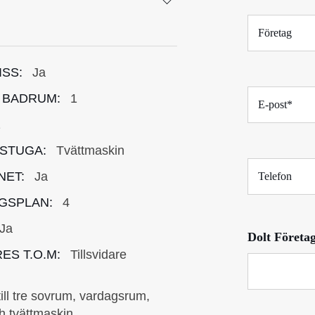
*
F
ö
r
e
ISS:
Ja
t
E
a
 BADRUM:
1
-
g
p
1
o
STUGA:
Tvättmaskin
s
T
t
NET:
Ja
e
*
l
GSPLAN:
4
e
f
Ja
Dolt Företag
o
n
ES T.O.M:
Tillsvidare
ll tre sovrum, vardagsrum,
 tvättmaskin.