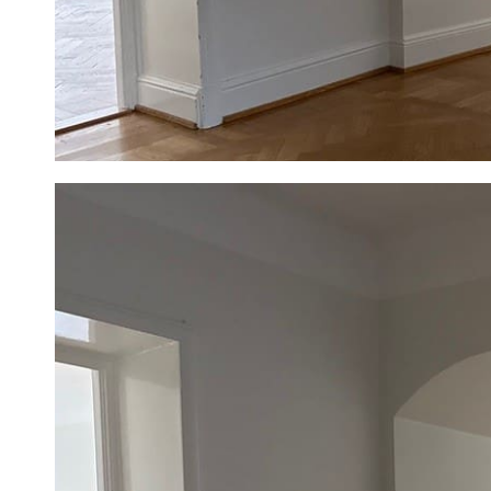
1
/
10