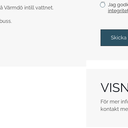
K
Jag godk
e
 Värmdö intill vattnet.
r
integrite
y
buss.
s
s
r
Skicka
u
t
o
r
*
VIS
För mer inf
kontakt me