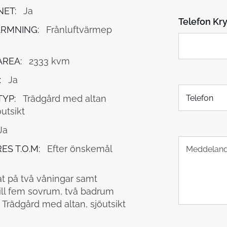
o
NET:
Ja
s
Telefon Kry
t
RMNING:
Frånluftvärmep
*
REA:
2333 kvm
:
Ja
T
YP:
Trädgård med altan
e
l
utsikt
e
Ja
f
T
o
ES T.O.M:
Efter önskemål
e
n
x
t
at på två våningar samt
s
 till fem sovrum, två badrum
t
Trädgård med altan, sjöutsikt
y
c
k