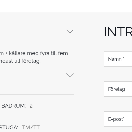
INT
 + källare med fyra till fem
N
a
st till företag.
m
n
*
F
ö
r
e
 BADRUM:
2
t
E
a
-
g
p
STUGA:
TM/TT