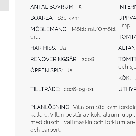
ANTAL SOVRUM:
5
INTER
BOAREA:
180 kvm
UPPVÄ
ump
MÖBLEMANG:
Möblerat/Omöbl
erat
TOMTA
HAR HISS:
Ja
ALTAN
RENOVERINGSÅR:
2008
TOMTT
och sjö
ÖPPEN SPIS:
Ja
KÖK:
TILLTRÄDE:
2026-09-01
UTHYR
PLANLÖSNING:
Villa om 180 kvm fördel
källare. Villan består av kök, allrum, upp
med dusch, tvättmaskin och torktumlare. 
och carport.