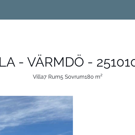
LA - VÄRMDÖ - 25101
Villa
7 Rum
5 Sovrum
180 m²