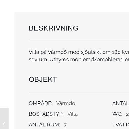
BESKRIVNING
Villa på Värmdö med sjöutsikt om 180 kvm
sovrum. Uthyres möblerad/omöblerad enda
OBJEKT
OMRÅDE:
Värmdö
ANTAL
BOSTADSTYP:
Villa
WC:
2
250930112
ANTAL RUM:
7
TVÄTT