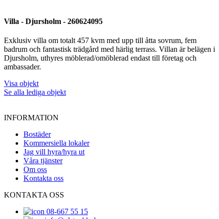
Villa - Djursholm - 260624095
Exklusiv villa om totalt 457 kvm med upp till åtta sovrum, fem
badrum och fantastisk trädgård med härlig terrass. Villan är belägen i
Djursholm, uthyres möblerad/omöblerad endast till företag och
ambassader.
Visa objekt
Se alla lediga objekt
INFORMATION
Bostäder
Kommersiella lokaler
Jag vill hyra/hyra ut
Våra tjänster
Om oss
Kontakta oss
KONTAKTA OSS
08-667 55 15