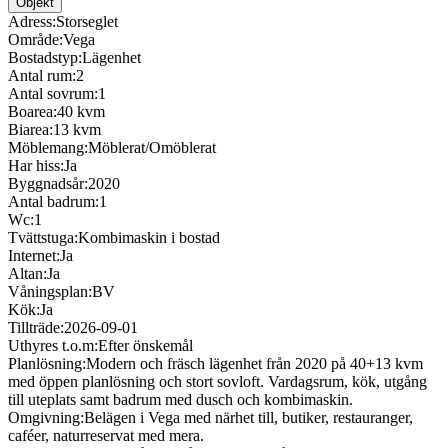
Objekt
Adress:
Storseglet
Område:
Vega
Bostadstyp:
Lägenhet
Antal rum:
2
Antal sovrum:
1
Boarea:
40 kvm
Biarea:
13 kvm
Möblemang:
Möblerat/Omöblerat
Har hiss:
Ja
Byggnadsår:
2020
Antal badrum:
1
Wc:
1
Tvättstuga:
Kombimaskin i bostad
Internet:
Ja
Altan:
Ja
Våningsplan:
BV
Kök:
Ja
Tillträde:
2026-09-01
Uthyres t.o.m:
Efter önskemål
Planlösning:
Modern och fräsch lägenhet från 2020 på 40+13 kvm
med öppen planlösning och stort sovloft. Vardagsrum, kök, utgång
till uteplats samt badrum med dusch och kombimaskin.
Omgivning:
Belägen i Vega med närhet till, butiker, restauranger,
caféer, naturreservat med mera.