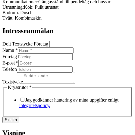
Kommunikationer:
Gångavstånd till pendeltåg och bussar.
Utrustning:
Kök: Fullt utrustat
Badrum: Dusch
Tvätt: Kombimaskin
Intresseanmälan
Dolt Textstycke Företag
Namn
*
Företag
E-post
*
Telefon
Textstycke
Kryssrutor
*
Jag godkänner hantering av mina uppgifter enligt
integritetspolicy.
Skicka
Visning