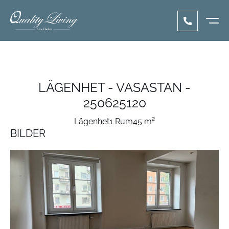
LÄGENHET - VASASTAN -
250625120
Lägenhet
1 Rum
45 m²
BILDER