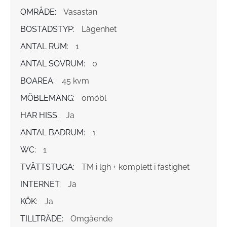
OMRÅDE:
Vasastan
BOSTADSTYP:
Lägenhet
ANTAL RUM:
1
ANTAL SOVRUM:
0
BOAREA:
45 kvm
MÖBLEMANG:
omöbl
HAR HISS:
Ja
ANTAL BADRUM:
1
WC:
1
TVÄTTSTUGA:
TM i lgh + komplett i fastighet
INTERNET:
Ja
KÖK:
Ja
TILLTRÄDE:
Omgående