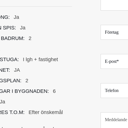
NG:
Ja
F
 SPIS:
Ja
ö
 BADRUM:
2
r
e
2
t
E
a
STUGA:
I lgh + fastighet
-
g
p
NET:
JA
o
GSPLAN:
2
s
T
t
GAR I BYGGNADEN:
6
e
*
l
Ja
e
f
ES T.O.M:
Efter önskemål
T
o
e
n
x