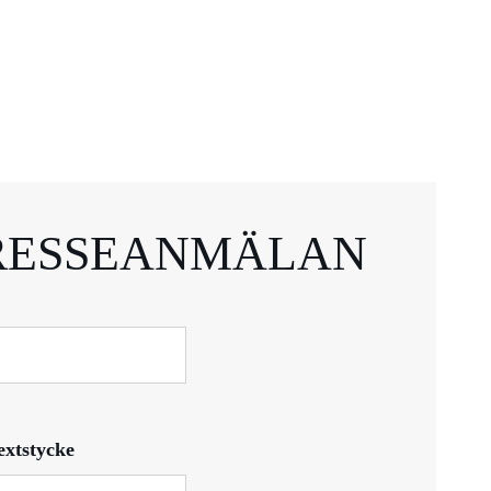
RESSEANMÄLAN
extstycke