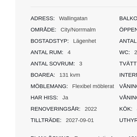
ADRESS:
Wallingatan
BALKO
OMRÅDE:
City/Norrmalm
ÖPPEN
BOSTADSTYP:
Lägenhet
ANTAL
ANTAL RUM:
4
WC:
ANTAL SOVRUM:
3
TVÄTT
BOAREA:
131 kvm
INTER
MÖBLEMANG:
Flexibel möblerat
VÅNIN
HAR HISS:
Ja
VÅNIN
RENOVERINGSÅR:
2022
KÖK:
TILLTRÄDE:
2027-09-01
UTHYR