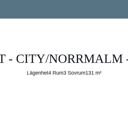
 - CITY/NORRMALM - 
Lägenhet
4 Rum
3 Sovrum
131 m²