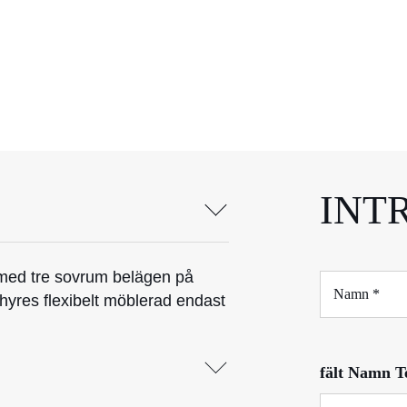
INT
med tre sovrum belägen på
N
a
thyres flexibelt möblerad endast
m
n
*
fält Namn T