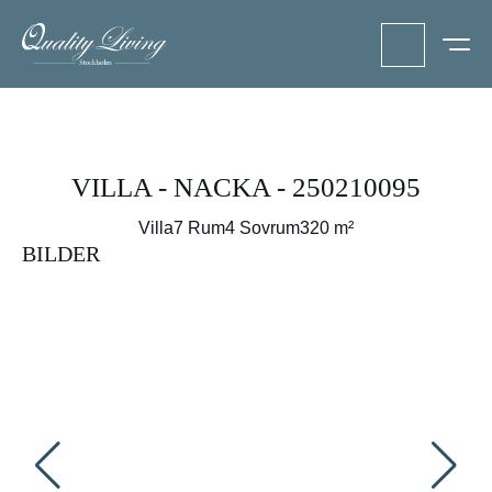
VILLA - NACKA - 250210095
Villa
7 Rum
4 Sovrum
320 m²
BILDER