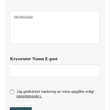
e
f
T
o
e
n
x
t
s
t
y
c
k
Kryssrutor Namn E-post
e
K
Jag godkänner hantering av mina uppgifter enligt
r
integritetspolicy.
y
s