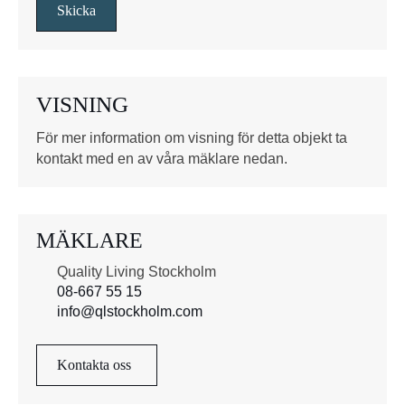
s
Skicka
r
u
t
o
VISNING
r
*
För mer information om visning för detta objekt ta
kontakt med en av våra mäklare nedan.
MÄKLARE
Quality Living Stockholm
08-667 55 15
info@qlstockholm.com
Kontakta oss