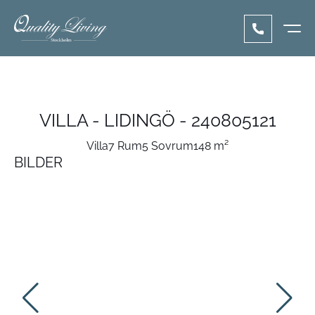
VILLA - LIDINGÖ - 240805121
Villa
7 Rum
5 Sovrum
148 m²
BILDER