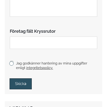
t
s
t
y
c
k
Företag fält Kryssrutor
e
K
Jag godkänner hantering av mina uppgifter
r
enligt
integritetspolicy.
y
s
s
Skicka
r
u
t
o