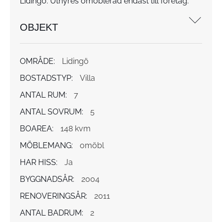
Lidingö. Uthyres omöblerad endast till företag.
OBJEKT
OMRÅDE:
Lidingö
BOSTADSTYP:
Villa
ANTAL RUM:
7
ANTAL SOVRUM:
5
BOAREA:
148 kvm
MÖBLEMANG:
omöbl
HAR HISS:
Ja
BYGGNADSÅR:
2004
RENOVERINGSÅR:
2011
ANTAL BADRUM:
2