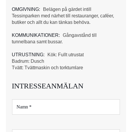
OMGIVNING:
Belägen på gärdet intill
Tessinparken med närhet till restauranger, caféer,
butiker och allt du kan tänkas behöva.
KOMMUNIKATIONER:
Gångavstånd till
tunnelbana samt bussar.
UTRUSTNING:
Kök: Fullt utrustat
Badrum: Dusch
Tvätt: Tvättmaskin och torktumlare
INTRESSEANMÄLAN
N
a
m
n
*