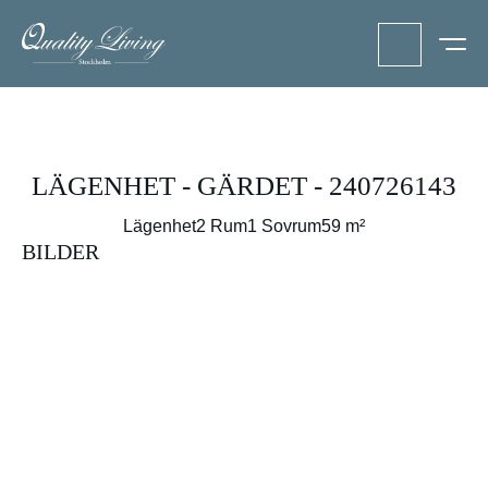
LÄGENHET - GÄRDET - 240726143
Lägenhet
2 Rum
1 Sovrum
59 m²
BILDER