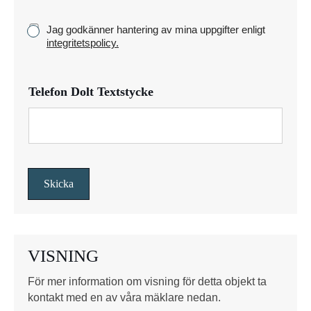
c
k
K
Jag godkänner hantering av mina uppgifter enligt
e
r
integritetspolicy.
y
s
s
Telefon Dolt Textstycke
r
u
t
o
r
*
Skicka
VISNING
För mer information om visning för detta objekt ta
kontakt med en av våra mäklare nedan.