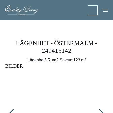
LÄGENHET - ÖSTERMALM -
240416142
Lägenhet
3 Rum
2 Sovrum
123 m²
BILDER