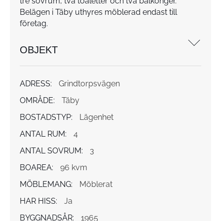
tre sovrum, två toaletter och två balkonger.
Belägen i Täby uthyres möblerad endast till
företag.
OBJEKT
ADRESS:
Grindtorpsvägen
OMRÅDE:
Täby
BOSTADSTYP:
Lägenhet
ANTAL RUM:
4
ANTAL SOVRUM:
3
BOAREA:
96 kvm
MÖBLEMANG:
Möblerat
HAR HISS:
Ja
BYGGNADSÅR:
1965