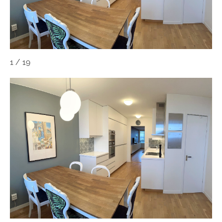
1
/
19