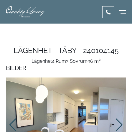
LÄGENHET - TÄBY - 240104145
Lägenhet
4 Rum
3 Sovrum
96 m²
BILDER