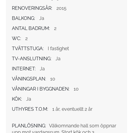
RENOVERINGSÅR:
2015
BALKONG:
Ja
ANTAL BADRUM:
2
WC:
2
TVÄTTSTUGA:
I fastighet
TV-ANSLUTNING:
Ja
INTERNET:
Ja
VÅNINGSPLAN:
10
VÅNINGAR I BYGGNADEN:
10
KÖK:
Ja
UTHYRES T.O.M:
1 år, eventuellt 2 år
PLANLÖSNING:
Välkomnande hall som öppnar
upp mot vardagsrum. Stort kök och 3