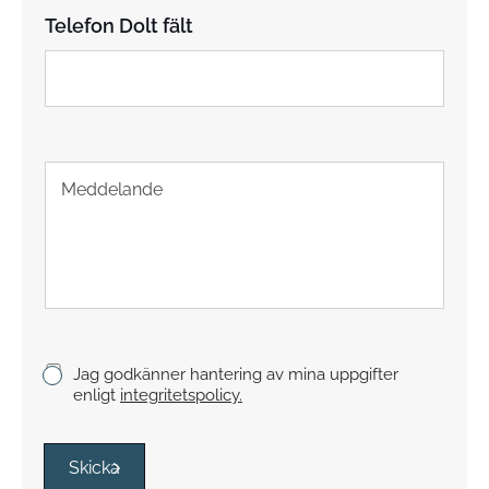
f
Telefon Dolt fält
o
n
T
e
x
t
s
t
y
c
k
K
Jag godkänner hantering av mina uppgifter
e
r
enligt
integritetspolicy.
y
s
s
Skicka
r