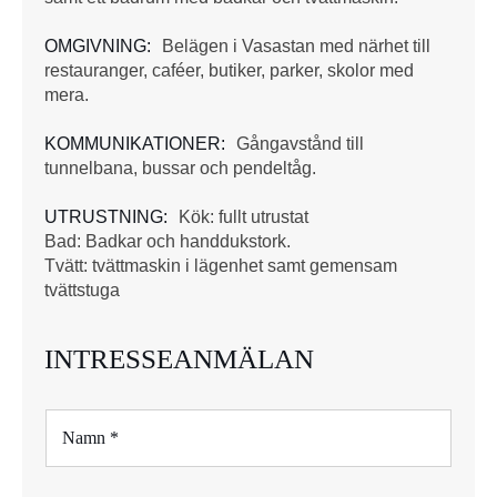
OMGIVNING:
Belägen i Vasastan med närhet till
restauranger, caféer, butiker, parker, skolor med
mera.
KOMMUNIKATIONER:
Gångavstånd till
tunnelbana, bussar och pendeltåg.
UTRUSTNING:
Kök: fullt utrustat
Bad: Badkar och handdukstork.
Tvätt: tvättmaskin i lägenhet samt gemensam
tvättstuga
INTRESSEANMÄLAN
N
a
m
n