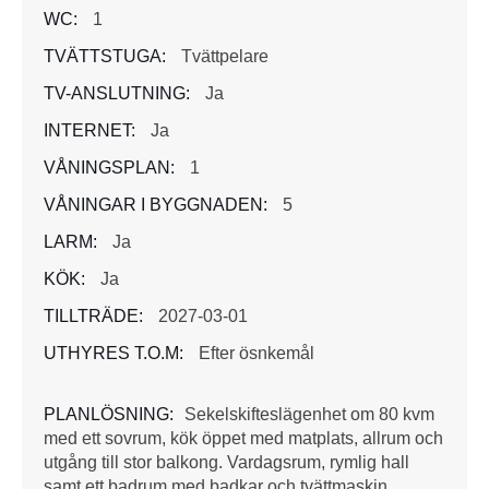
WC:
1
TVÄTTSTUGA:
Tvättpelare
TV-ANSLUTNING:
Ja
INTERNET:
Ja
VÅNINGSPLAN:
1
VÅNINGAR I BYGGNADEN:
5
LARM:
Ja
KÖK:
Ja
TILLTRÄDE:
2027-03-01
UTHYRES T.O.M:
Efter ösnkemål
PLANLÖSNING:
Sekelskifteslägenhet om 80 kvm
med ett sovrum, kök öppet med matplats, allrum och
utgång till stor balkong. Vardagsrum, rymlig hall
samt ett badrum med badkar och tvättmaskin.