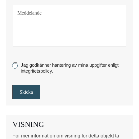
f
T
o
e
n
x
t
s
t
y
c
k
K
Jag godkänner hantering av mina uppgifter enligt
e
r
integritetspolicy.
y
s
s
Skicka
r
u
t
o
VISNING
r
*
För mer information om visning för detta objekt ta