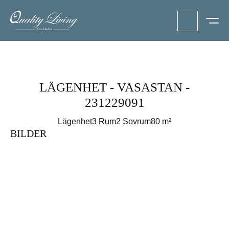
LÄGENHET - VASASTAN -
231229091
Lägenhet
3 Rum
2 Sovrum
80 m²
BILDER