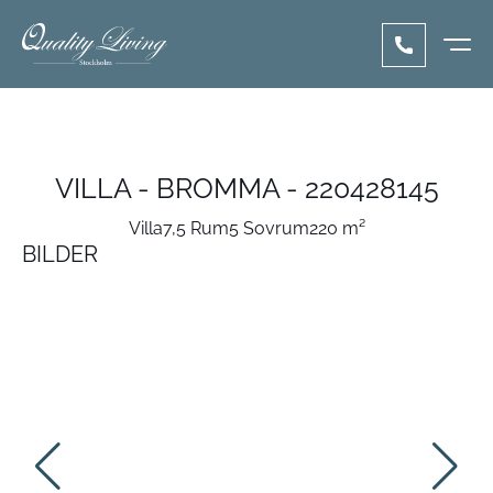
VILLA - BROMMA - 220428145
Villa
7,5 Rum
5 Sovrum
220 m²
BILDER