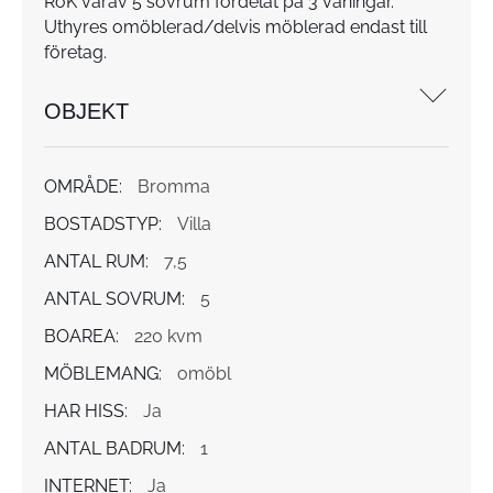
RoK varav 5 sovrum fördelat på 3 våningar.
Uthyres omöblerad/delvis möblerad endast till
företag.
OBJEKT
OMRÅDE:
Bromma
BOSTADSTYP:
Villa
ANTAL RUM:
7,5
ANTAL SOVRUM:
5
BOAREA:
220 kvm
MÖBLEMANG:
omöbl
HAR HISS:
Ja
ANTAL BADRUM:
1
INTERNET:
Ja