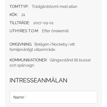
TOMTTYP:
Trädgårdstomt med altan
KÖK:
Ja
TILLTRÄDE:
2027-09-01
UTHYRES T.O.M:
Efter önskemål
OMGIVNING:
Belägen i Nockeby i ett
familjevänligt villaområde.
KOMMUNIKATIONER:
Gångavstånd till bussar
och spårvagn.
INTRESSEANMÄLAN
N
a
m