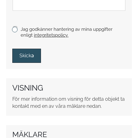
K
Jag godkänner hantering av mina uppgifter
r
enligt
integritetspolicy.
y
s
s
Skicka
r
u
t
o
VISNING
r
*
För mer information om visning för detta objekt ta
kontakt med en av våra mäklare nedan.
MÄKLARE