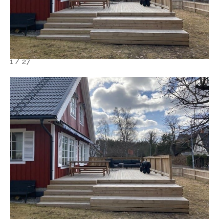
1
/
27