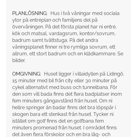
PLANLÖSNING:
Hus i två våningar med sociala
ytor på entréplan och familjens del på
övervåningen. På det första planet har ni entré,
kök och matsal, vardagsrum, kontor/sovrum,
badrum samt tvättstuga. På det andra
våningsplanet finner ni tre rymliga sovrum, ett
allrum, ett stort badrum och en klädkammare. Se
bilder.
OMGIVNING:
Huset ligger i villaidyllen på Lidingö.
15 minuter med bil från city eller 30 minuter på
cykel alternativt med buss och tunnelbana. För
den som vill bada finns det flera badplatser inom
fem minuters gångavstånd från huset. Om ni
hellre springer än badar finns det bra löpspår i
skogen bara ett stenkast från huset. Tycker ni
istället om golf finns det en golfbana fem
minuters promenad från huset. I området finns
det även flera förskolor och en bra låg- och