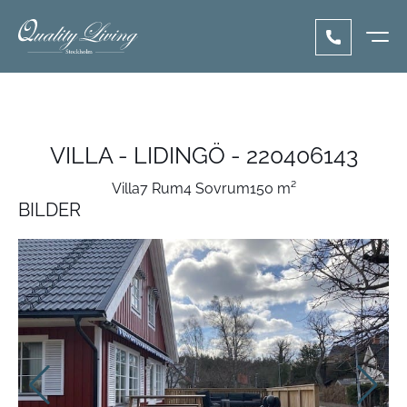
VILLA - LIDINGÖ - 220406143
Villa
7 Rum
4 Sovrum
150 m²
BILDER