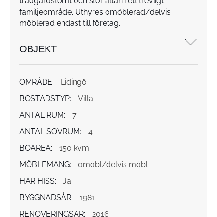
trädgårdstomt och stor altan i ett trevligt
familjeområde. Uthyres omöblerad/delvis
möblerad endast till företag.
OBJEKT
OMRÅDE:
Lidingö
BOSTADSTYP:
Villa
ANTAL RUM:
7
ANTAL SOVRUM:
4
BOAREA:
150 kvm
MÖBLEMANG:
omöbl/delvis möbl
HAR HISS:
Ja
BYGGNADSÅR:
1981
RENOVERINGSÅR:
2016