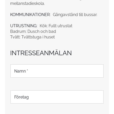
mellanstadieskola.
KOMMUNIKATIONER:
Gångavstånd till bussar.
UTRUSTNING:
Kök: Fullt utrustat
Badrum: Dusch och bad
Tvätt: Tvättstuga i huset
INTRESSEANMÄLAN
N
a
m
n
*
F
ö
r
e