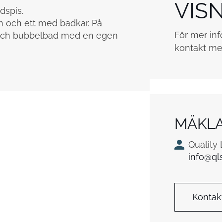
VIS
dspis.
 och ett med badkar. På
För mer inf
u och bubbelbad med en egen
kontakt me
MÄKL
Quality
info@ql
Kontak