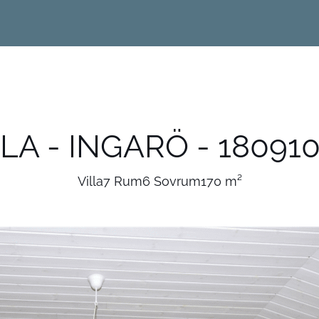
LA - INGARÖ - 18091
Villa
7 Rum
6 Sovrum
170 m²