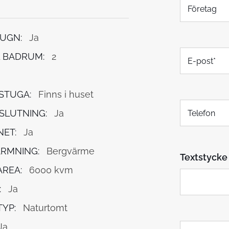
F
ö
r
e
UGN:
Ja
t
E
a
 BADRUM:
2
-
g
p
o
STUGA:
Finns i huset
s
T
t
SLUTNING:
Ja
e
*
l
NET:
Ja
e
f
RMNING:
Bergvärme
Textstycke 
o
n
REA:
6000 kvm
:
Ja
YP:
Naturtomt
T
Ja