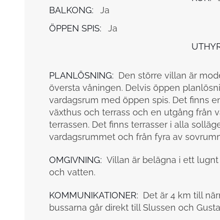
BALKONG:
Ja
ÖPPEN SPIS:
Ja
UTHYR
PLANLÖSNING:
Den större villan är mo
översta våningen. Delvis öppen planlösn
vardagsrum med öppen spis. Det finns en 
växthus och terrass och en utgång från 
terrassen. Det finns terrasser i alla solläg
vardagsrummet och från fyra av sovrum
OMGIVNING:
Villan är belägna i ett lugn
och vatten.
KOMMUNIKATIONER:
Det är 4 km till n
bussarna går direkt till Slussen och Gus