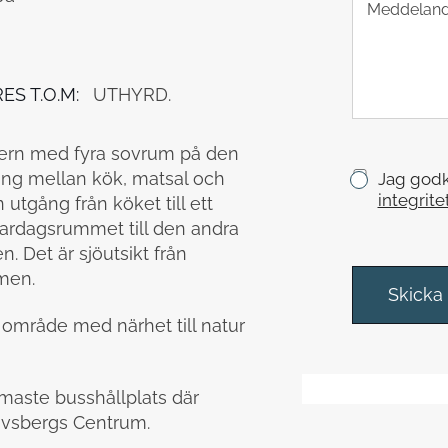
e
x
t
s
ES T.O.M:
UTHYRD.
t
y
c
dern med fyra sovrum på den
k
ing mellan kök, matsal och
K
Jag godk
e
r
integrite
utgång från köket till ett
y
vardagsrummet till den andra
s
en. Det är sjöutsikt från
s
men.
r
Skicka
u
t område med närhet till natur
t
o
r
*
ärmaste busshållplats där
tavsbergs Centrum.