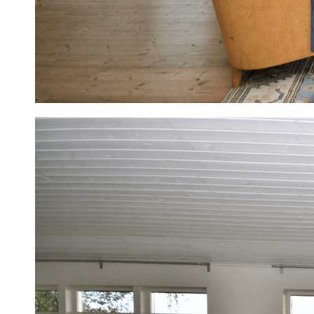
1
/
34