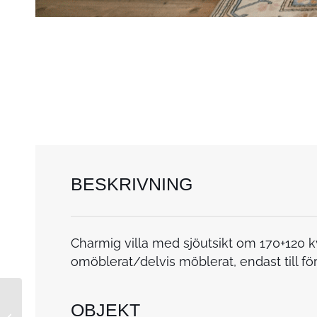
BESKRIVNING
Charmig villa med sjöutsikt om 170+120 
omöblerat/delvis möblerat, endast till fö
OBJEKT
180830160