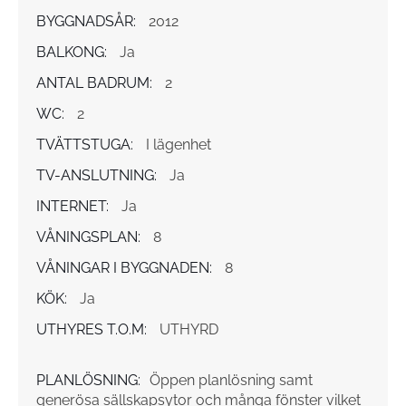
BYGGNADSÅR:
2012
BALKONG:
Ja
ANTAL BADRUM:
2
WC:
2
TVÄTTSTUGA:
I lägenhet
TV-ANSLUTNING:
Ja
INTERNET:
Ja
VÅNINGSPLAN:
8
VÅNINGAR I BYGGNADEN:
8
KÖK:
Ja
UTHYRES T.O.M:
UTHYRD
PLANLÖSNING:
Öppen planlösning samt
generösa sällskapsytor och många fönster vilket