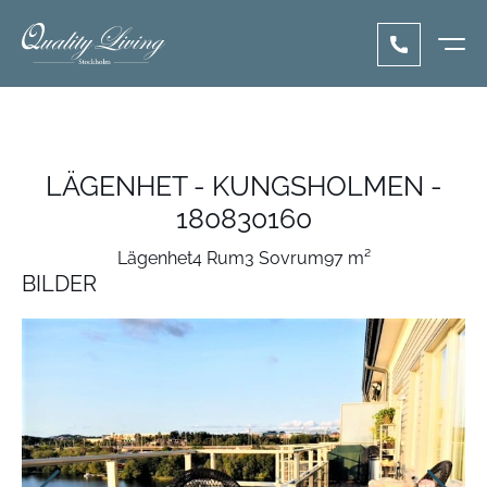
LÄGENHET - KUNGSHOLMEN -
180830160
Lägenhet
4 Rum
3 Sovrum
97 m²
BILDER