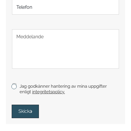
T
t
e
*
l
e
f
T
o
e
n
x
t
s
t
y
c
k
K
Jag godkänner hantering av mina uppgifter
e
r
enligt
integritetspolicy.
y
s
s
Skicka
r
u
t