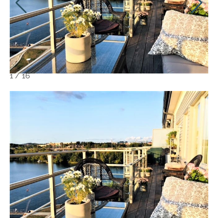
1
/
16