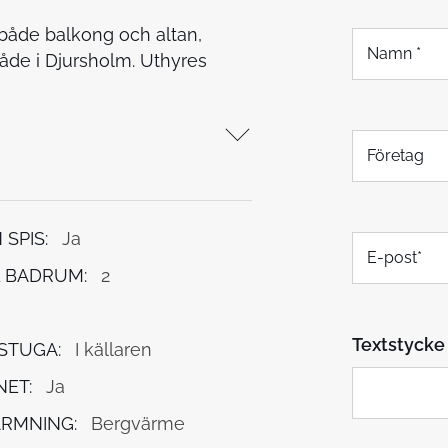
både balkong och altan,
N
a
råde i Djursholm. Uthyres
m
n
*
F
ö
r
e
t
SPIS:
Ja
E
a
-
g
 BADRUM:
2
p
o
s
Textstycke
t
STUGA:
I källaren
*
NET:
Ja
RMNING:
Bergvärme