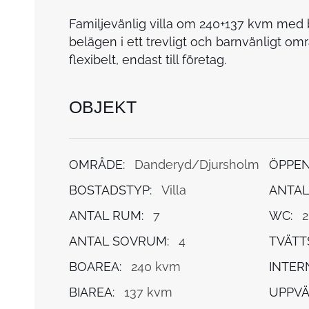
Familjevänlig villa om 240+137 kvm med 
belägen i ett trevligt och barnvänligt om
flexibelt, endast till företag.
OBJEKT
OMRÅDE:
Danderyd/Djursholm
ÖPPEN 
BOSTADSTYP:
Villa
ANTAL
ANTAL RUM:
7
WC:
2
ANTAL SOVRUM:
4
TVÄTT
BOAREA:
240 kvm
INTER
BIAREA:
137 kvm
UPPVÄ