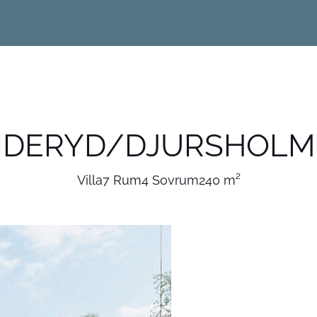
NDERYD/DJURSHOLM 
Villa
7 Rum
4 Sovrum
240 m²