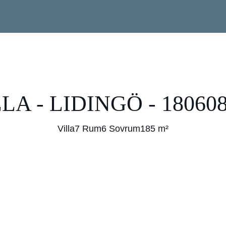
LA - LIDINGÖ - 18060
Villa
7 Rum
6 Sovrum
185 m²