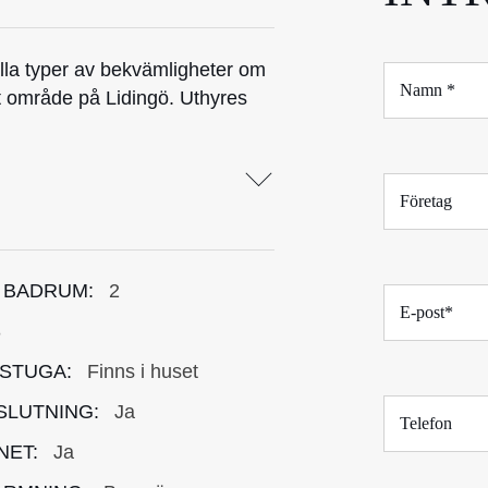
lla typer av bekvämligheter om
N
a
gt område på Lidingö. Uthyres
m
n
*
F
ö
r
e
t
 BADRUM:
2
E
a
-
g
3
p
o
STUGA:
Finns i huset
s
T
t
SLUTNING:
Ja
e
*
l
NET:
Ja
e