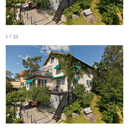
1
/
33