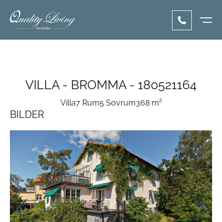
VILLA - BROMMA - 180521164
Villa
7 Rum
5 Sovrum
368 m²
BILDER