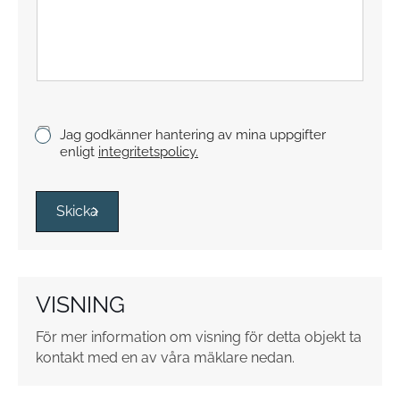
x
t
s
t
y
c
k
K
Jag godkänner hantering av mina uppgifter
e
r
enligt
integritetspolicy.
y
s
s
Skicka
r
u
t
o
VISNING
r
*
För mer information om visning för detta objekt ta
kontakt med en av våra mäklare nedan.