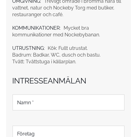
OMGIVNING:
Trevligt område i Bromma nära till
vattnet, natur och Nockeby Torg med butiker,
restauranger och café.
KOMMUNIKATIONER:
Mycket bra
kommunikationer med Nockebybanan.
UTRUSTNING:
Kök: Fullt utrustat.
Badrum: Badkar, WC, dusch och bastu.
Tvätt: Tvättstuga i källarplan.
INTRESSEANMÄLAN
N
a
m
n
*
F
ö