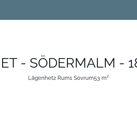
T - SÖDERMALM - 1
Lägenhet
2 Rum
1 Sovrum
53 m²