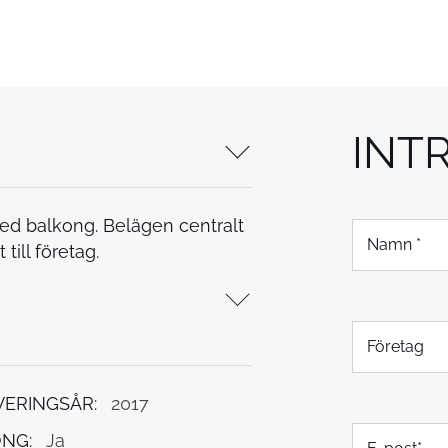
INT
ed balkong. Belägen centralt
N
a
ill företag.
m
n
*
F
ö
r
e
ERINGSÅR:
2017
t
E
a
NG:
Ja