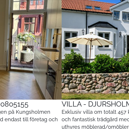
0805155
VILLA - DJURSHOLM
ägen på Kungsholmen
Exklusiv villa om totalt 45
endast till företag och
och fantastisk trädgård med 
uthyres möblerad/omöblerad