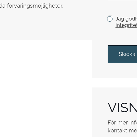
y
da förvaringsmöjligheter.
c
k
K
Jag godk
e
r
integrite
y
s
s
r
Skicka
u
t
o
r
*
VIS
För mer inf
kontakt me