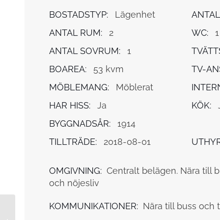
BOSTADSTYP:
Lägenhet
ANTAL
ANTAL RUM:
2
WC:
1
ANTAL SOVRUM:
1
TVÄTT
BOAREA:
53 kvm
TV-AN
MÖBLEMANG:
Möblerat
INTER
HAR HISS:
Ja
KÖK:
BYGGNADSÅR:
1914
TILLTRÄDE:
2018-08-01
UTHYR
OMGIVNING:
Centralt belägen. Nära till 
och nöjesliv
KOMMUNIKATIONER:
Nära till buss och