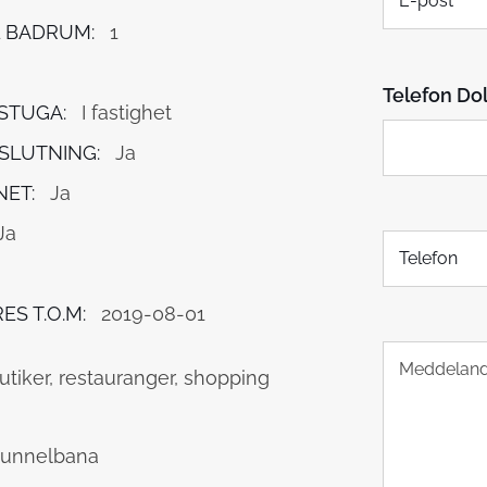
-
g
p
 BADRUM:
1
o
s
Telefon Dol
t
STUGA:
I fastighet
*
SLUTNING:
Ja
NET:
Ja
Ja
T
e
l
e
ES T.O.M:
2019-08-01
f
T
o
e
butiker, restauranger, shopping
n
x
t
s
 tunnelbana
t