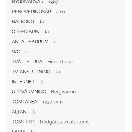
BYGGNADSÅR:
1987
RENOVERINGSÅR:
2011
BALKONG:
Ja
ÖPPEN SPIS:
Ja
ANTAL BADRUM:
1
WC:
2
TVÄTTSTUGA:
Finns i huset
TV-ANSLUTNING:
Ja
INTERNET:
Ja
UPPVÄRMNING:
Bergvärme
TOMTAREA:
1237 kvm
ALTAN:
Ja
TOMTTYP:
Trädgårds-/naturtomt
LARM:
Ja