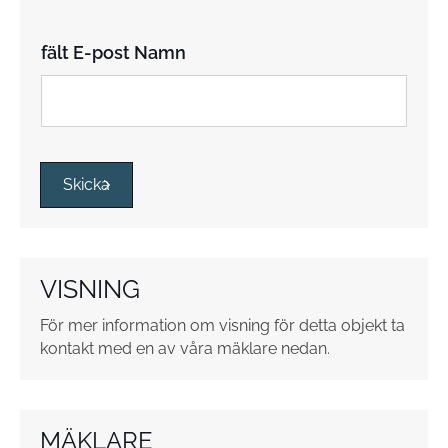
y
s
s
fält E-post Namn
r
u
t
o
r
*
Skicka
VISNING
För mer information om visning för detta objekt ta
kontakt med en av våra mäklare nedan.
MÄKLARE