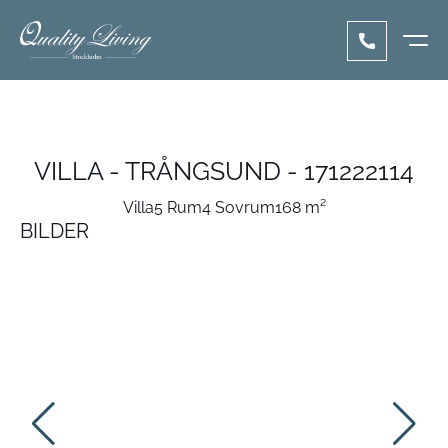
VILLA - TRÅNGSUND - 171222114
Villa
5 Rum
4 Sovrum
168 m²
BILDER