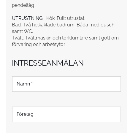
pendeltåg
UTRUSTNING:
Kök: Fullt utrustat.
Bad: Två helkaklade badrum. Båda med dusch
samt WC.
Tvätt: Tvättmaskin och torktumlare samt gott om
förvaring och arbetsytor.
INTRESSEANMÄLAN
N
a
m
n
*
F
ö
r
e