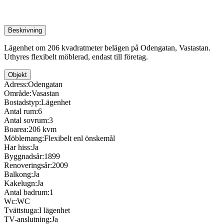
Beskrivning
Lägenhet om 206 kvadratmeter belägen på Odengatan, Vastastan.
Uthyres flexibelt möblerad, endast till företag.
Objekt
Adress:
Odengatan
Område:
Vasastan
Bostadstyp:
Lägenhet
Antal rum:
6
Antal sovrum:
3
Boarea:
206 kvm
Möblemang:
Flexibelt enl önskemål
Har hiss:
Ja
Byggnadsår:
1899
Renoveringsår:
2009
Balkong:
Ja
Kakelugn:
Ja
Antal badrum:
1
Wc:
WC
Tvättstuga:
I lägenhet
TV-anslutning:
Ja