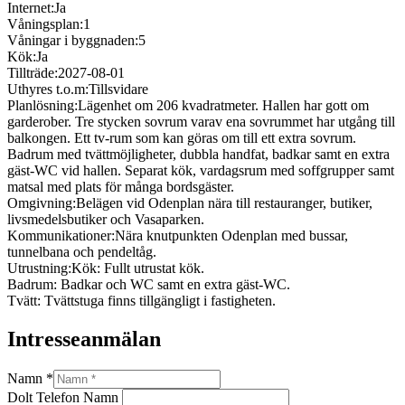
Internet:
Ja
Våningsplan:
1
Våningar i byggnaden:
5
Kök:
Ja
Tillträde:
2027-08-01
Uthyres t.o.m:
Tillsvidare
Planlösning:
Lägenhet om 206 kvadratmeter. Hallen har gott om
garderober. Tre stycken sovrum varav ena sovrummet har utgång till
balkongen. Ett tv-rum som kan göras om till ett extra sovrum.
Badrum med tvättmöjligheter, dubbla handfat, badkar samt en extra
gäst-WC vid hallen. Separat kök, vardagsrum med soffgrupper samt
matsal med plats för många bordsgäster.
Omgivning:
Belägen vid Odenplan nära till restauranger, butiker,
livsmedelsbutiker och Vasaparken.
Kommunikationer:
Nära knutpunkten Odenplan med bussar,
tunnelbana och pendeltåg.
Utrustning:
Kök: Fullt utrustat kök.
Badrum: Badkar och WC samt en extra gäst-WC.
Tvätt: Tvättstuga finns tillgängligt i fastigheten.
Intresseanmälan
Namn
*
Dolt Telefon Namn