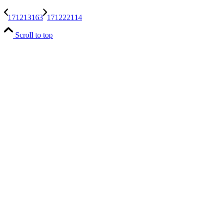
171213163
171222114
Scroll to top