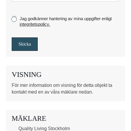
K
Jag godkänner hantering av mina uppgifter enligt
r
integritetspolicy.
y
s
s
Skicka
r
u
t
o
VISNING
r
*
För mer information om visning för detta objekt ta
kontakt med en av våra mäklare nedan.
MÄKLARE
Quality Living Stockholm