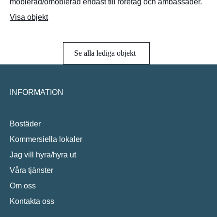
möblerad/omöblerad endast till företag och ambassader.
Visa objekt
Se alla lediga objekt
INFORMATION
Bostäder
Kommersiella lokaler
Jag vill hyra/hyra ut
Våra tjänster
Om oss
Kontakta oss