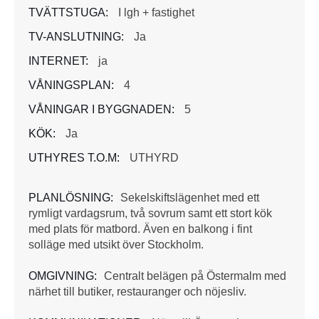
TVÄTTSTUGA:
I lgh + fastighet
TV-ANSLUTNING:
Ja
INTERNET:
ja
VÅNINGSPLAN:
4
VÅNINGAR I BYGGNADEN:
5
KÖK:
Ja
UTHYRES T.O.M:
UTHYRD
PLANLÖSNING:
Sekelskiftslägenhet med ett
rymligt vardagsrum, två sovrum samt ett stort kök
med plats för matbord. Även en balkong i fint
solläge med utsikt över Stockholm.
OMGIVNING:
Centralt belägen på Östermalm med
närhet till butiker, restauranger och nöjesliv.