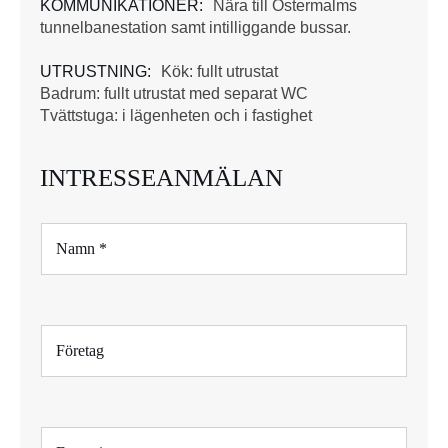
KOMMUNIKATIONER:
Nära till Östermalms
tunnelbanestation samt intilliggande bussar.
UTRUSTNING:
Kök: fullt utrustat
Badrum: fullt utrustat med separat WC
Tvättstuga: i lägenheten och i fastighet
INTRESSEANMÄLAN
N
a
m
n
*
F
ö
r
e
t
E
a