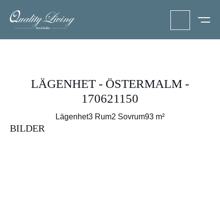
LÄGENHET - ÖSTERMALM -
170621150
Lägenhet
3 Rum
2 Sovrum
93 m²
BILDER