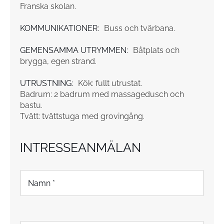
Franska skolan.
KOMMUNIKATIONER:
Buss och tvärbana.
GEMENSAMMA UTRYMMEN:
Båtplats och
brygga, egen strand.
UTRUSTNING:
Kök: fullt utrustat.
Badrum: 2 badrum med massagedusch och
bastu.
Tvätt: tvättstuga med grovingång.
INTRESSEANMÄLAN
N
a
m
n
*