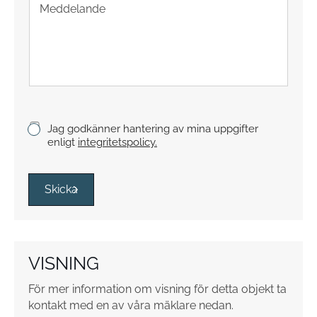
e
n
x
t
s
t
y
c
k
K
Jag godkänner hantering av mina uppgifter
e
r
enligt
integritetspolicy.
y
s
s
Skicka
r
u
t
o
VISNING
r
*
För mer information om visning för detta objekt ta
kontakt med en av våra mäklare nedan.