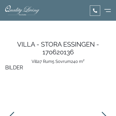
VILLA - STORA ESSINGEN -
170620136
Villa
7 Rum
5 Sovrum
240 m²
BILDER