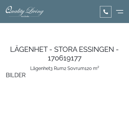
LÄGENHET - STORA ESSINGEN -
170619177
Lägenhet
3 Rum
2 Sovrum
120 m²
BILDER