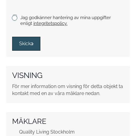
c
k
K
Jag godkänner hantering av mina uppgifter
e
r
enligt
integritetspolicy.
y
s
s
Skicka
r
u
t
o
VISNING
r
*
För mer information om visning för detta objekt ta
kontakt med en av våra mäklare nedan.
MÄKLARE
Quality Living Stockholm