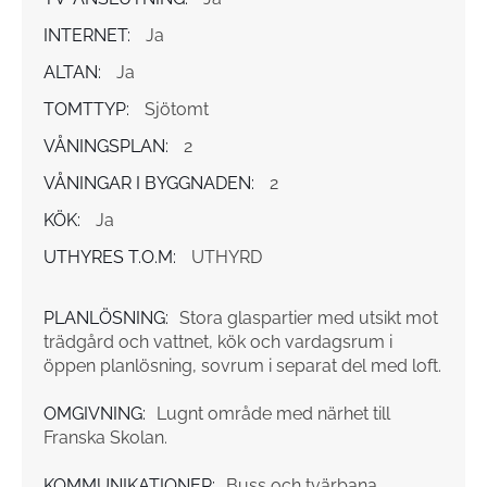
INTERNET:
Ja
ALTAN:
Ja
TOMTTYP:
Sjötomt
VÅNINGSPLAN:
2
VÅNINGAR I BYGGNADEN:
2
KÖK:
Ja
UTHYRES T.O.M:
UTHYRD
PLANLÖSNING:
Stora glaspartier med utsikt mot
trädgård och vattnet, kök och vardagsrum i
öppen planlösning, sovrum i separat del med loft.
OMGIVNING:
Lugnt område med närhet till
Franska Skolan.
KOMMUNIKATIONER:
Buss och tvärbana.