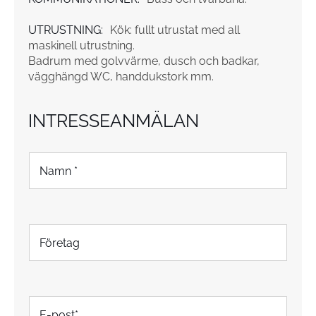
UTRUSTNING:
Kök: fullt utrustat med all
maskinell utrustning.
Badrum med golvvärme, dusch och badkar,
vägghängd WC, handdukstork mm.
INTRESSEANMÄLAN
N
a
m
n
*
F
ö
r
e
t
E
a