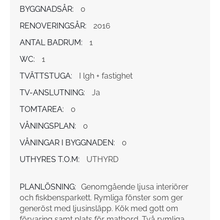
BYGGNADSÅR:
0
RENOVERINGSÅR:
2016
ANTAL BADRUM:
1
WC:
1
TVÄTTSTUGA:
I lgh + fastighet
TV-ANSLUTNING:
Ja
TOMTAREA:
0
VÅNINGSPLAN:
0
VÅNINGAR I BYGGNADEN:
0
UTHYRES T.O.M:
UTHYRD
PLANLÖSNING:
Genomgående ljusa interiörer
och fiskbensparkett. Rymliga fönster som ger
generöst med ljusinsläpp. Kök med gott om
förvaring samt plats för matbord. Två rymliga