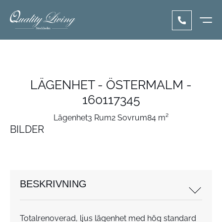
LÄGENHET - ÖSTERMALM -
160117345
Lägenhet
3 Rum
2 Sovrum
84 m²
BILDER
BESKRIVNING
Totalrenoverad, ljus lägenhet med hög standard