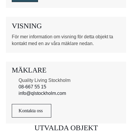
r
u
t
o
VISNING
r
*
För mer information om visning för detta objekt ta
kontakt med en av våra mäklare nedan.
MÄKLARE
Quality Living Stockholm
08-667 55 15
info@qlstockholm.com
Kontakta oss
UTVALDA OBJEKT