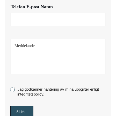
f
Telefon E-post Namn
o
n
T
e
x
t
s
t
y
c
k
K
Jag godkänner hantering av mina uppgifter enligt
e
r
integritetspolicy.
y
s
s
Skicka