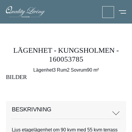
LÄGENHET - KUNGSHOLMEN -
160053785
Lägenhet
3 Rum
2 Sovrum
90 m²
BILDER
BESKRIVNING
Ljus etagelägenhet om 90 kvm med 55 kvm terrass