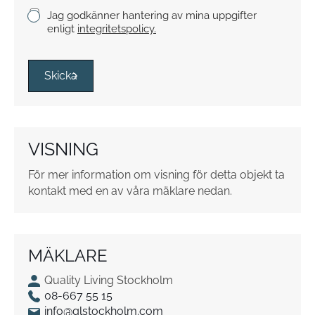
K
Jag godkänner hantering av mina uppgifter
r
enligt
integritetspolicy.
y
s
s
Skicka
r
u
t
o
VISNING
r
*
För mer information om visning för detta objekt ta
kontakt med en av våra mäklare nedan.
MÄKLARE
Quality Living Stockholm
08-667 55 15
info@qlstockholm.com