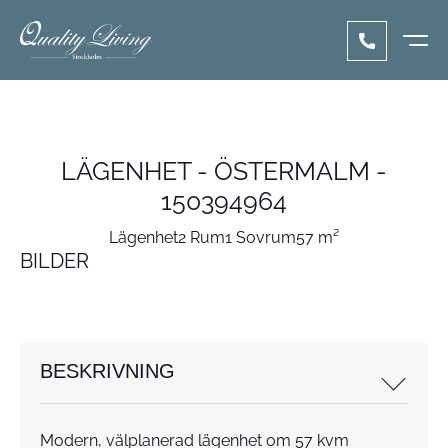
LÄGENHET - ÖSTERMALM -
150394964
Lägenhet
2 Rum
1 Sovrum
57 m²
BILDER
BESKRIVNING
Modern, välplanerad lägenhet om 57 kvm