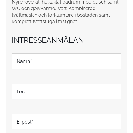
Nyrenoverat, helkaklat badrum med dusch samt
WC och golvvärme.Tvätt: Kombinerad
tvättmaskin och torktumlare i bostaden samt
komplett tvättstuga i fastighet
INTRESSEANMÄLAN
N
a
m
n
*
F
ö
r
e
t
E
a
-
g
p