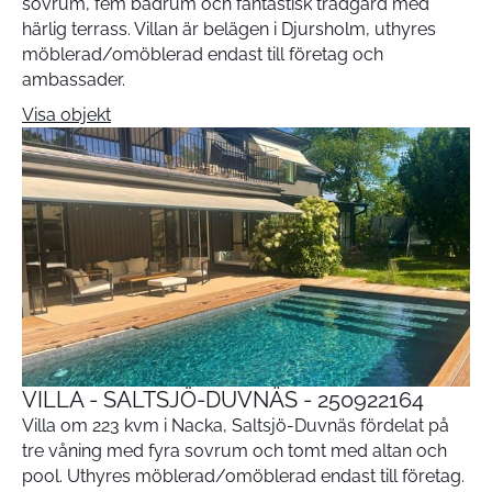
sovrum, fem badrum och fantastisk trädgård med
härlig terrass. Villan är belägen i Djursholm, uthyres
möblerad/omöblerad endast till företag och
ambassader.
Visa objekt
VILLA - SALTSJÖ-DUVNÄS - 250922164
Villa om 223 kvm i Nacka, Saltsjö-Duvnäs fördelat på
tre våning med fyra sovrum och tomt med altan och
pool. Uthyres möblerad/omöblerad endast till företag.